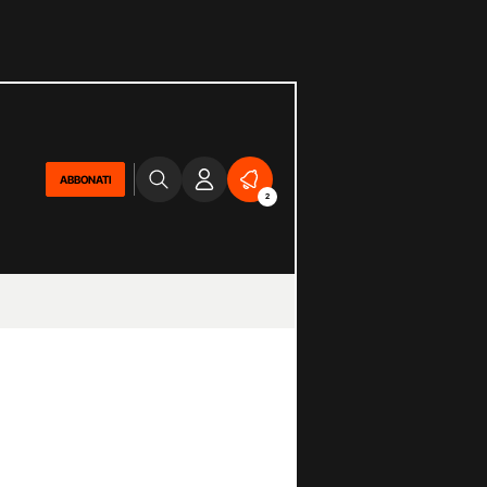
ABBONATI
2