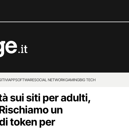
ITIVI
APP
SOFTWARE
SOCIAL NETWORK
GAMING
BIG TECH
à sui siti per adulti,
“Rischiamo un
di token per