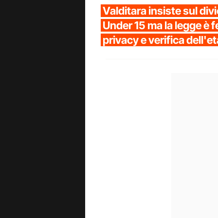
Valditara insiste sul divi
Under 15 ma la legge è f
privacy e verifica dell'et