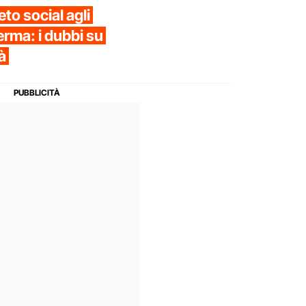
eto social agli
erma: i dubbi su
à