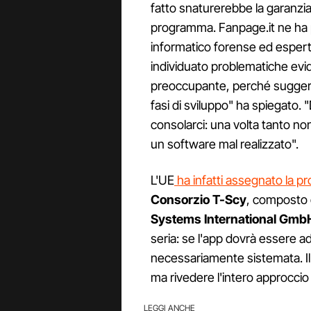
fatto snaturerebbe la garanzia 
programma. Fanpage.it ne ha 
informatico forense ed espert
individuato problematiche evid
preoccupante, perché suggeri
fasi di sviluppo" ha spiegato
consolarci: una volta tanto no
un software mal realizzato".
L'UE
ha infatti assegnato la pr
Consorzio T-Scy
, composto 
Systems International Gmb
seria: se l'app dovrà essere ad
necessariamente sistemata. I
ma rivedere l'intero approccio 
LEGGI ANCHE