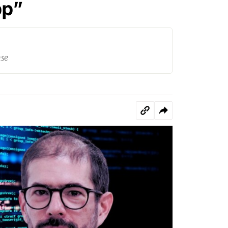
pp”
nse