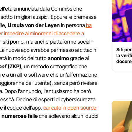
dell'età annunciata dalla Commissione
tto i migliori auspici. Eppure le premesse
ile,
Ursula von der Leyen
in persona
ha
er impedire ai minorenni di accedere a
 siti porno, ma anche piattaforme social –
Siti pe
 La nuova app avrebbe permesso ai cittadini
la verif
a età in modo del tutto
anonimo
grazie al
documen
oof
(ZKP)
, un metodo crittografico che
are a un altro software che un'affermazione
aggiorenne dell'utente), senza però rivelare
a. Dopo l'annuncio, l'entusiasmo ha però
lessità. Decine di esperti di cybersicurezza
 il codice dell'app,
caricato in open source
e
numerose falle
che sollevano alcuni dubbi