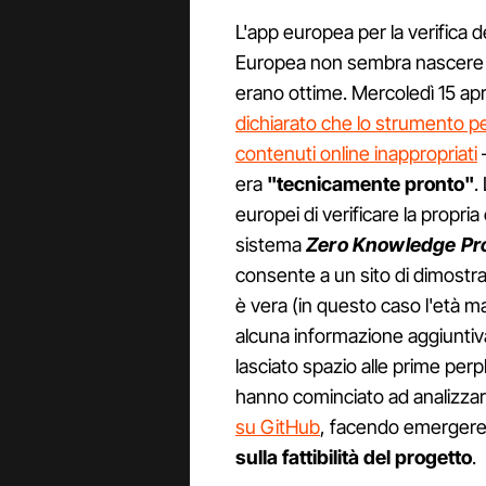
L'app europea per la verifica 
Europea non sembra nascere so
erano ottime. Mercoledì 15 apr
dichiarato che lo strumento p
contenuti online inappropriati
–
era
"tecnicamente pronto"
.
europei di verificare la propri
sistema
Zero Knowledge Pr
consente a un sito di dimostr
è vera (in questo caso l'età m
alcuna informazione aggiuntiv
lasciato spazio alle prime perp
hanno cominciato ad analizzare
su GitHub
, facendo emerger
sulla fattibilità del progetto
.