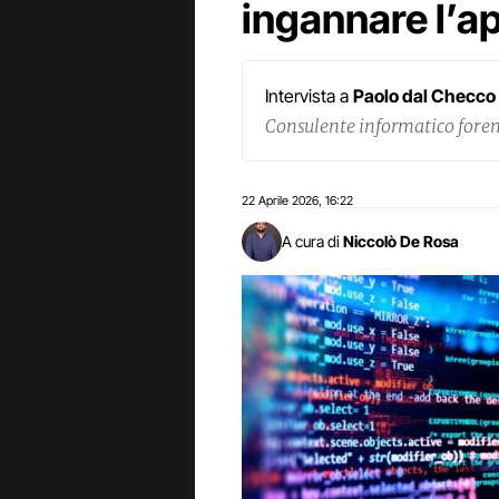
ingannare l’a
Intervista a
Paolo dal Checco
Consulente informatico fore
22 Aprile 2026
16:22
,
A cura di
Niccolò De Rosa