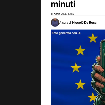
minuti
17 Aprile 2026
10:55
,
A cura di
Niccolò De Rosa