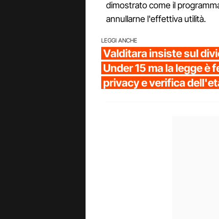
dimostrato come il programma p
annullarne l'effettiva utilità.
LEGGI ANCHE
Valditara insiste sul divi
Under 15 ma la legge è f
privacy e verifica dell'et