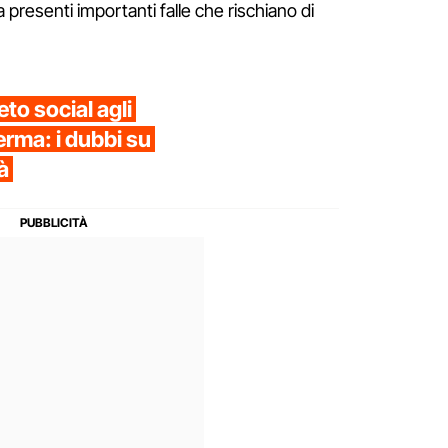
resenti importanti falle che rischiano di
eto social agli
erma: i dubbi su
à