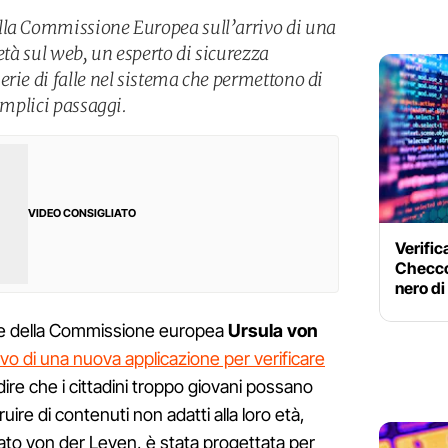
lla Commissione Europea sull’arrivo di una
’età sul web, un esperto di sicurezza
rie di falle nel sistema che permettono di
semplici passaggi.
VIDEO CONSIGLIATO
Verifica
Checco
nero di
te della Commissione europea
Ursula von
ivo di una nuova applicazione per verificare
dire che i cittadini troppo giovani possano
ruire di contenuti non adatti alla loro età,
gato von der Leyen, è stata progettata per