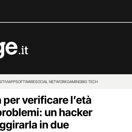
ITIVI
APP
SOFTWARE
SOCIAL NETWORK
GAMING
BIG TECH
per verificare l’età
 problemi: un hacker
aggirarla in due