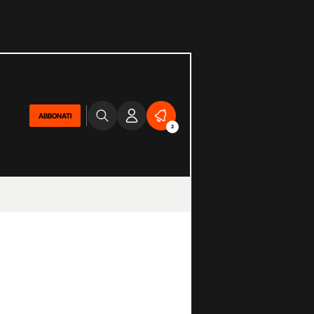
ABBONATI
2