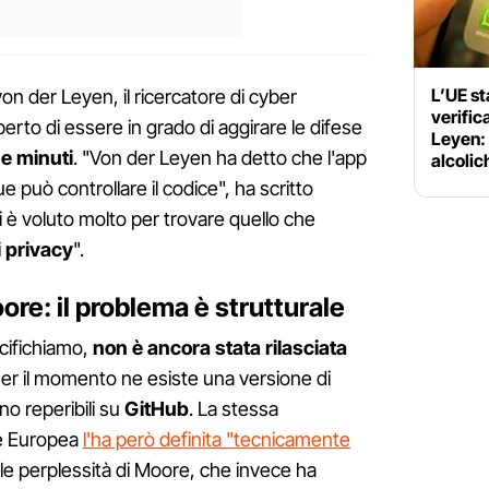
L’UE st
on der Leyen, il ricercatore di cyber
verifica
erto di essere in grado di aggirare le difese
Leyen:
e minuti
. "Von der Leyen ha detto che l'app
alcoli
 può controllare il codice", ha scritto
i è voluto molto per trovare quello che
 privacy
".
re: il problema è strutturale
pecifichiamo,
non è ancora stata rilasciata
Per il momento ne esiste una versione di
no reperibili su
GitHub
. La stessa
e Europea
l'ha però definita "tecnicamente
le perplessità di Moore, che invece ha