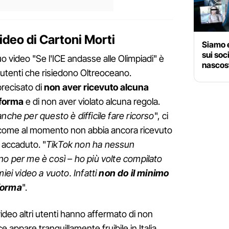
ideo di Cartoni Morti
Siamo e
sui soc
o video "Se l'ICE andasse alle Olimpiadi" è
nascos
i utenti che risiedono Oltreoceano.
precisato di
non aver ricevuto alcuna
aforma
e di non aver violato alcuna regola.
nche per questo è difficile fare ricorso
", ci
come al momento non abbia ancora ricevuto
 accaduto. "
TikTok non ha nessun
no per me è così – ho più volte compilato
iei video a vuoto. Infatti
non do il minimo
forma
".
video altri utenti hanno affermato di non
 appare tranquillamente fruibile in Italia.