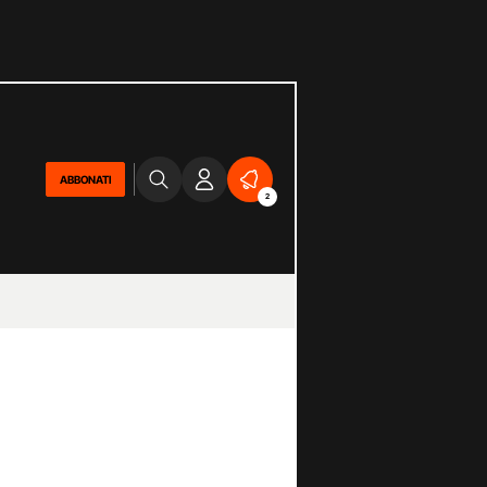
ABBONATI
2