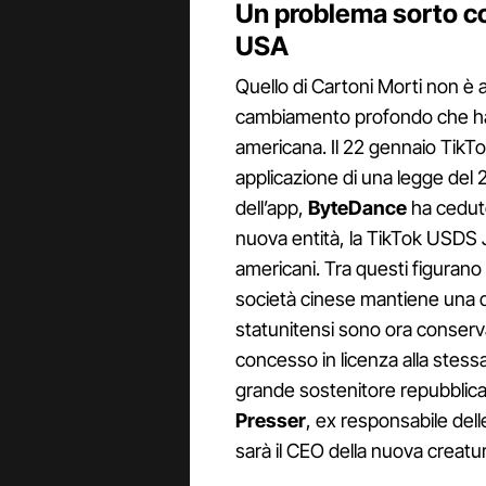
Un problema sorto co
USA
Quello di Cartoni Morti non è 
cambiamento profondo che ha le
americana. Il 22 gennaio TikTo
applicazione di una legge del 
dell’app,
ByteDance
ha ceduto
nuova entità, la TikTok USDS J
americani. Tra questi figurano
società cinese mantiene una qu
statunitensi sono ora conserva
concesso in licenza alla stess
grande sostenitore repubblican
Presser
, ex responsabile dell
sarà il CEO della nuova creatura