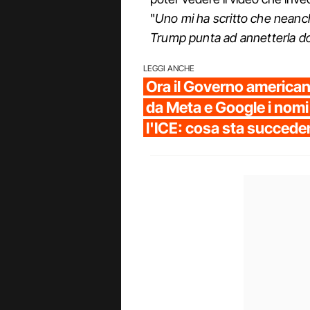
"
Uno mi ha scritto che neanche
Trump punta ad annetterla do
LEGGI ANCHE
Ora il Governo america
da Meta e Google i nomi d
l'ICE: cosa sta succed