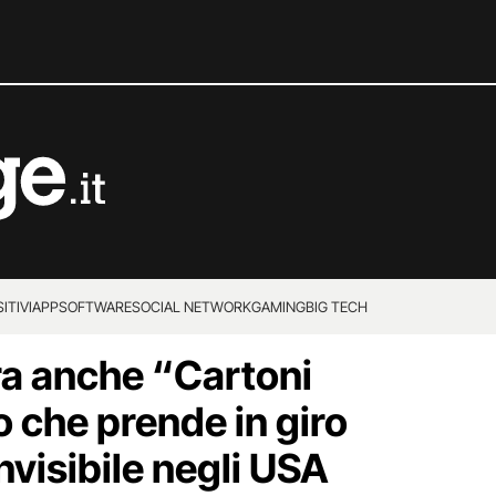
ITIVI
APP
SOFTWARE
SOCIAL NETWORK
GAMING
BIG TECH
a anche “Cartoni
eo che prende in giro
invisibile negli USA