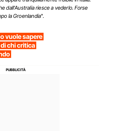
 dall'Australia riesce a vederlo. Forse
po la Groenlandia
".
no vuole sapere
i chi critica
endo