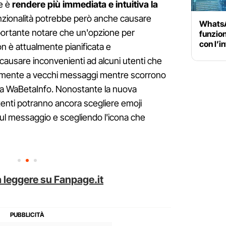
de è
rendere più immediata e intuitiva la
nzionalità potrebbe però anche causare
WhatsA
portante notare che un'opzione per
funzion
con l’in
n è attualmente pianificata e
usare inconvenienti ad alcuni utenti che
lmente a vecchi messaggi mentre scorrono
iega WaBetaInfo. Nonostante la nuova
utenti potranno ancora scegliere emoji
ul messaggio e scegliendo l'icona che
 leggere su Fanpage.it