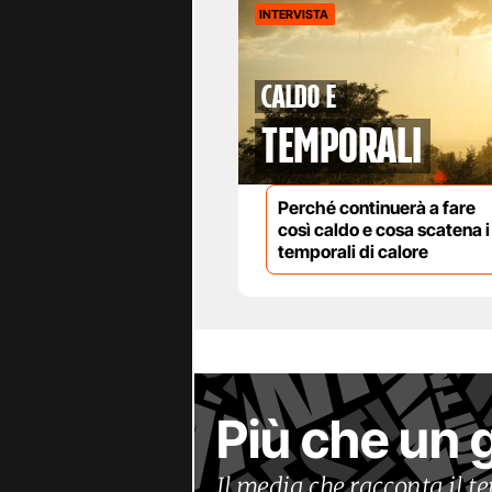
INTERVISTA
caldo e
temporali
Perché continuerà a fare
così caldo e cosa scatena i
temporali di calore
Più che un 
Il media che racconta il 