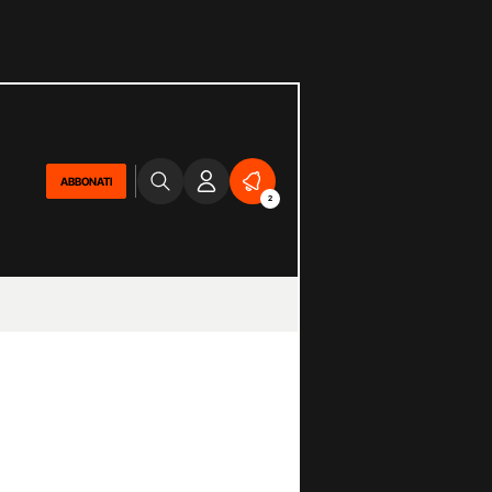
ABBONATI
2