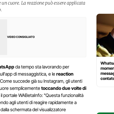
n cuore. La reazione può essere applicata
.
VIDEO CONSIGLIATO
WhatsAp
tsApp
da tempo sta lavorando per
moment
messagg
ull'app di messaggistica, e le
reaction
contato
Come succede già su Instagram, gli utenti
cuore semplicemente
toccando due volte di
il portale WABetaInfo: "Questa funzionalità
endo agli utenti di reagire rapidamente a
 dalla schermata del visualizzatore