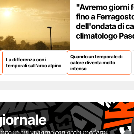
"Avremo giorni f
fino a Ferragosto”
dell'ondata di ca
climatologo Pas
Quando un temporale di
La differenza con i
calore diventa molto
temporali sull'arco alpino
intenso
giornale
tempo in cui viviamo con occhi moderni