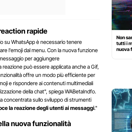
eaction rapide
Non sar
io su WhatsApp è necessario tenere
tutti i
nuova 
nare l'emoji dal menu. Con la nuova funzione
 messaggio per aggiungere
 reazione può essere applicata anche a Gif,
nzionalità offre un modo più efficiente per
oji e rispondere ai contenuti multimediali
lizzazione della chat", spiega WABetaIndfo.
concentrata sullo sviluppo di strumenti
oce la reazione degli utenti ai messaggi
."
ella nuova funzionalità