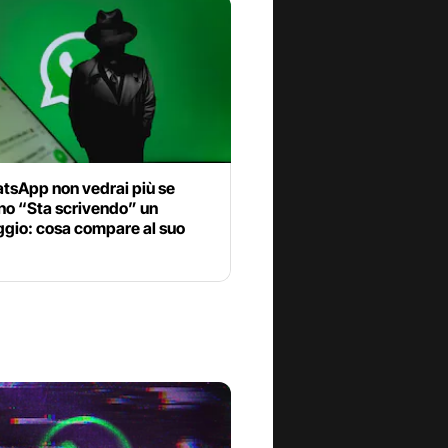
tsApp non vedrai più se
no “Sta scrivendo” un
gio: cosa compare al suo