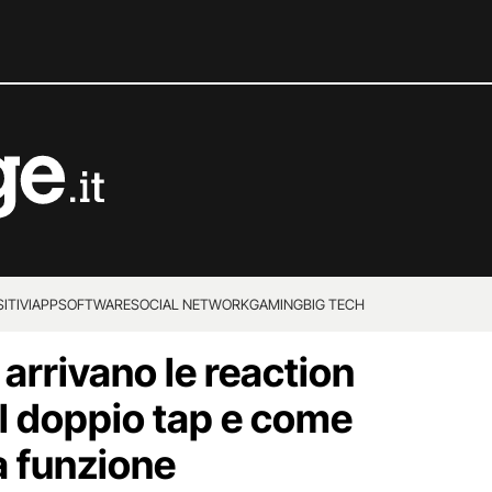
ITIVI
APP
SOFTWARE
SOCIAL NETWORK
GAMING
BIG TECH
rrivano le reaction
il doppio tap e come
a funzione