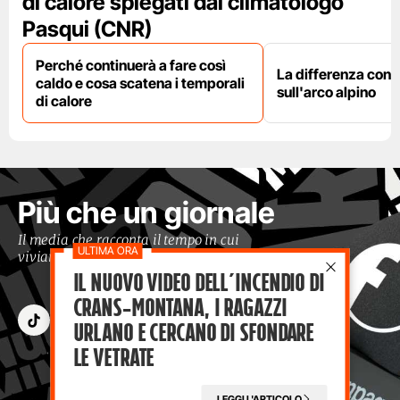
di calore spiegati dal climatologo
Pasqui (CNR)
Perché continuerà a fare così
La differenza con i
caldo e cosa scatena i temporali
sull'arco alpino
di calore
Più che un giornale
Il media che racconta il tempo in cui
viviamo con occhi moderni
Il nuovo video dell’incendio di
Crans-Montana, i ragazzi
Urlano e cercano di sfondare
le vetrate
LEGGI L'ARTICOLO