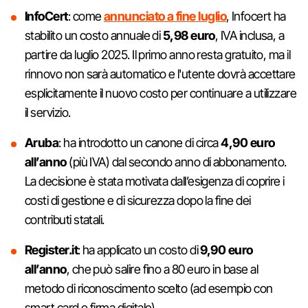
InfoCert
: come
annunciato a fine luglio
, Infocert ha
stabilito un costo annuale di
5,98 euro
, IVA inclusa, a
partire da luglio 2025. Il primo anno resta gratuito, ma il
rinnovo non sarà automatico e l'utente dovrà accettare
esplicitamente il nuovo costo per continuare a utilizzare
il servizio.
Aruba
: ha introdotto un canone di circa
4,90 euro
all’anno
(più IVA) dal secondo anno di abbonamento.
La decisione è stata motivata dall’esigenza di coprire i
costi di gestione e di sicurezza dopo la fine dei
contributi statali.
Register.it
: ha applicato un costo di
9,90 euro
all’anno
, che può salire fino a 80 euro in base al
metodo di riconoscimento scelto (ad esempio con
smart card o firma digitale).