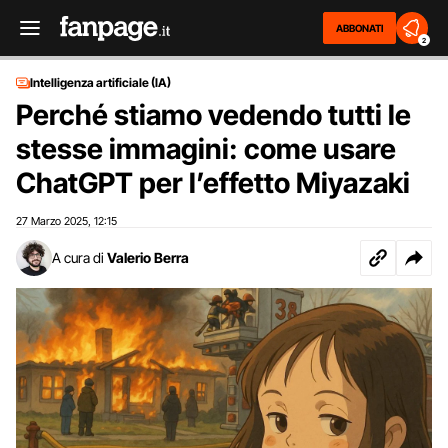
ABBONATI
2
Intelligenza artificiale (IA)
Perché stiamo vedendo tutti le
stesse immagini: come usare
ChatGPT per l’effetto Miyazaki
27 Marzo 2025
12:15
,
A cura di
Valerio Berra