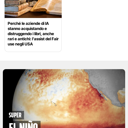
Perché le aziende di IA
stanno acquistando e
distruggendo i libri, anche
rari e antichi: l’assist del Fair
use negli USA
Super
El Niño