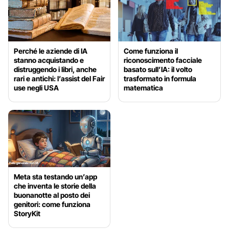
Perché le aziende di IA
Come funziona il
stanno acquistando e
riconoscimento facciale
distruggendo i libri, anche
basato sull’IA: il volto
rari e antichi: l’assist del Fair
trasformato in formula
use negli USA
matematica
Meta sta testando un’app
che inventa le storie della
buonanotte al posto dei
genitori: come funziona
StoryKit