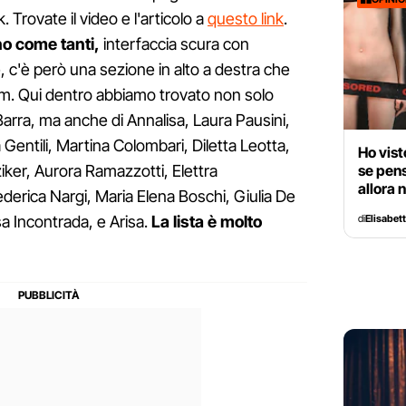
 Trovate il video e l'articolo a
questo link
.
no come tanti,
interfaccia scura con
 c'è però una sezione in alto a destra che
um. Qui dentro abbiamo trovato non solo
arra, ma anche di Annalisa, Laura Pausini,
entili, Martina Colombari, Diletta Leotta,
Ho vist
se pens
iker, Aurora Ramazzotti, Elettra
allora 
derica Nargi, Maria Elena Boschi, Giulia De
di
Elisabet
a Incontrada, e Arisa.
La lista è molto