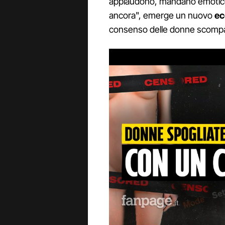
applaudono, mandano emoticon
ancora", emerge un nuovo
ec
consenso delle donne scompa