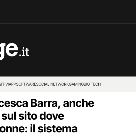
ITIVI
APP
SOFTWARE
SOCIAL NETWORK
GAMING
BIG TECH
cesca Barra, anche
 sul sito dove
onne: il sistema