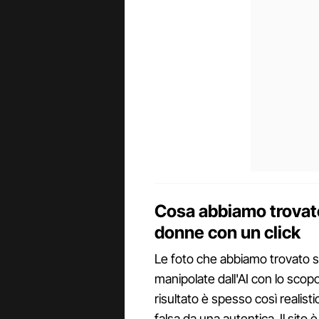
Cosa abbiamo trovato 
donne con un click
Le foto che abbiamo trovato s
manipolate dall'AI con lo scop
risultato è spesso così realist
falsa da una autentica. Il sito è