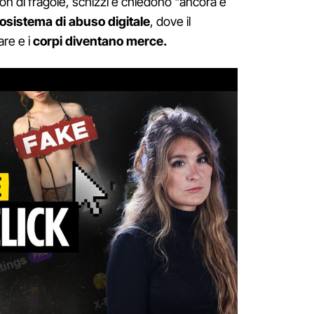
 di fragole, schizzi e chiedono "ancora e
osistema di abuso digitale
, dove il
re e i
corpi diventano merce.