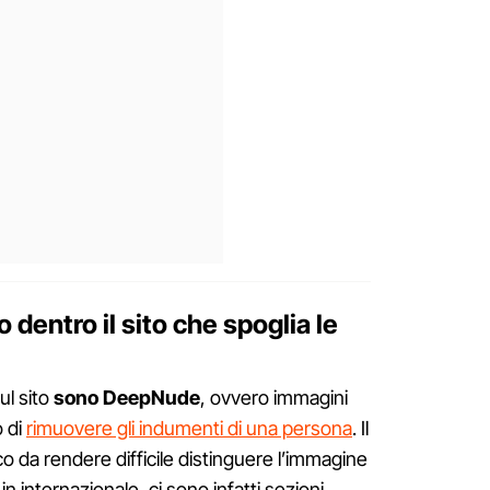
dentro il sito che spoglia le
ul sito
sono DeepNude
, ovvero immagini
o di
rimuovere gli indumenti di una persona
. Il
ico da rendere difficile distinguere l’immagine
 in internazionale, ci sono infatti sezioni