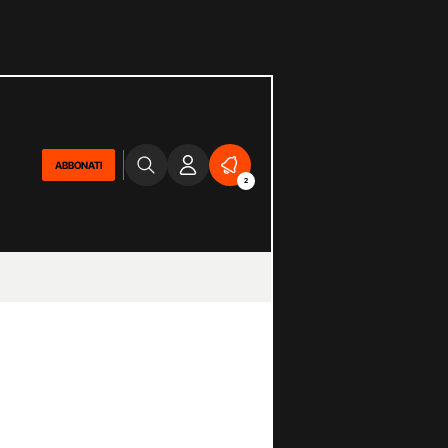
ABBONATI
2