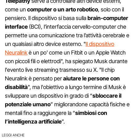
Telepathy
serve a controllare altri device esterni,
come un
computer o un arto robotico
, solo con il
pensiero. Il dispositivo si basa sulla
brain-computer
interface
(BCI), l’interfaccia cervello-computer che
permette una comunicazione tra l’attività cerebrale e
un qualsiasi altro device esterno. "
Il dispositivo
Neuralink
è un po' come un Fitbit o un Apple Watch
con piccoli fili o elettrodi", ha spiegato Musk durante
l'evento live streaming trasmesso su X. "Il chip
Neuralink è pensato per
aiutare le persone con
disabilità
", ma l'obiettivo a lungo termine di Musk è
sviluppare un dispositivo in grado di “
sbloccare il
potenziale umano
” migliorandone capacità fisiche e
mentali fino a raggiungere la “
simbiosi con
l’intelligenza artificiale
”.
LEGGI ANCHE