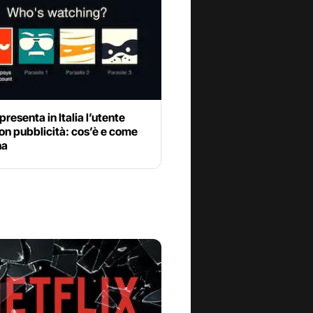
 presenta in Italia l’utente
on pubblicità: cos’è e come
na