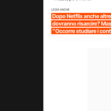
LEGGI ANCHE
Dopo Netflix anche altr
dovranno risarcire? Ma
"Occorre studiare i cont