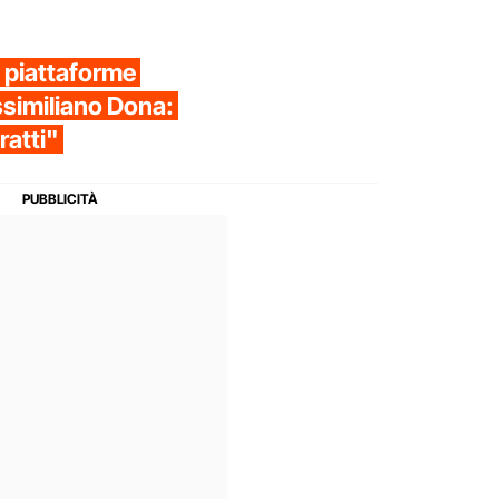
e piattaforme
ssimiliano Dona:
ratti"