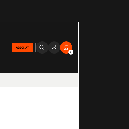
ABBONATI
2