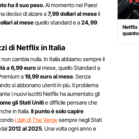
to ha il suo peso
. Al momento nei Paesi
 ha deciso di alzare a
7,99 dollari al mese
il
ollari al mese
quello standard e a
24,99
Netflix 
quanto
 di Netflix in Italia
i non cambia nulla. In Italia abbiamo sempre il
tà a 6,99 euro
al mese, quello Standard a
 Premium a
19,99 euro al mese
. Senza
ando si abbonano utenti in più. Il problema
nte i nuovi iscritti Netflix ha aumentato gli
me gli Stati Uniti
e difficile pensare che
che in Italia.
Il punto è solo capire
secondo
i dati di The Verge
sempre negli Stati
dal
2012 al 2025
. Una volta ogni anno e