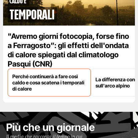
caldo e
temporali
"Avremo giorni fotocopia, forse fino
a Ferragosto”: gli effetti dell'ondata
di calore spiegati dal climatologo
Pasqui (CNR)
Perché continuerà a fare così
La differenza con i
caldo e cosa scatena i temporali
sull'arco alpino
di calore
Più che un giornale
Il media che racconta il tempo in cui