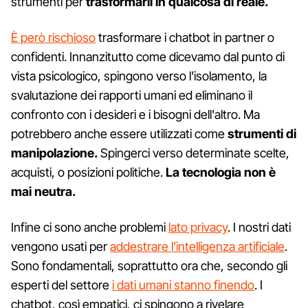
strumenti per
trasformarli in qualcosa di reale.
È però rischioso
trasformare i chatbot in partner o
confidenti. Innanzitutto come dicevamo dal punto di
vista psicologico, spingono verso l'isolamento, la
svalutazione dei rapporti umani ed eliminano il
confronto con i desideri e i bisogni dell'altro. Ma
potrebbero anche essere utilizzati come
strumenti di
manipolazione.
Spingerci verso determinate scelte,
acquisti, o posizioni politiche.
La tecnologia non è
mai neutra.
Infine ci sono anche problemi
lato privacy
. I nostri dati
vengono usati per
addestrare l’intelligenza artificiale
.
Sono fondamentali, soprattutto ora che, secondo gli
esperti del settore
i dati umani stanno finendo
. I
chatbot, così empatici, ci spingono a rivelare