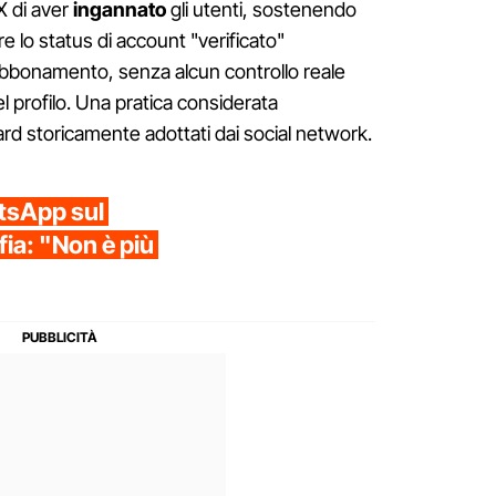
X di aver
ingannato
gli utenti, sostenendo
 lo status di account "verificato"
bonamento, senza alcun controllo reale
del profilo. Una pratica considerata
ard storicamente adottati dai social network.
tsApp sul
fia: "Non è più