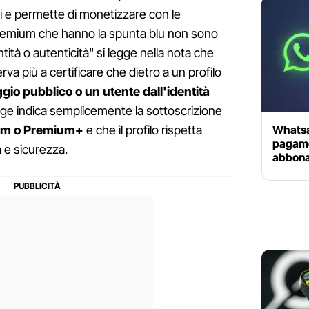
ti e permette di monetizzare con le
 Premium che hanno la spunta blu non sono
entità o autenticità" si legge nella nota che
va più a certificare che dietro a un profilo
io pubblico o un utente dall'identità
adge indica semplicemente la sottoscrizione
Whatsa
um o Premium+
e che il profilo rispetta
pagame
tà e sicurezza.
abbona