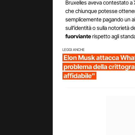
Bruxelles aveva contestato a 
che chiunque potesse ottenere
semplicemente pagando un ab
sull'identità o sulla notorietà 
fuorviante
rispetto agli stand
LEGGI ANCHE
Elon Musk attacca Wha
problema della crittogra
affidabile"