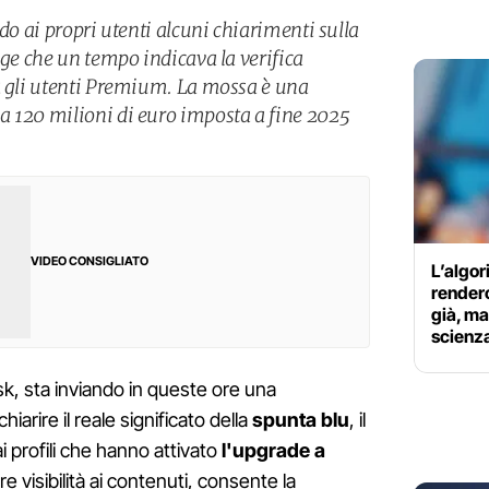
ndo ai propri utenti alcuni chiarimenti sulla
dge che un tempo indicava la verifica
a gli utenti Premium. La mossa è una
a 120 milioni di euro imposta a fine 2025
VIDEO CONSIGLIATO
L’algor
renderc
già, ma
scienz
usk, sta inviando in queste ore una
iarire il reale significato della
spunta blu
, il
profili che hanno attivato
l'upgrade a
 visibilità ai contenuti, consente la