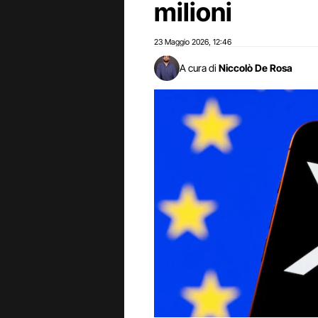
milioni
23 Maggio 2026
12:46
,
A cura di
Niccolò De Rosa