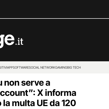
ITIVI
APP
SOFTWARE
SOCIAL NETWORK
GAMING
BIG TECH
u non serve a
 account”: X informa
o la multa UE da 120