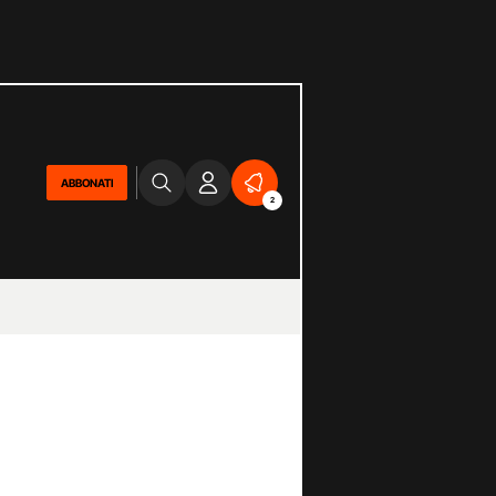
ABBONATI
2