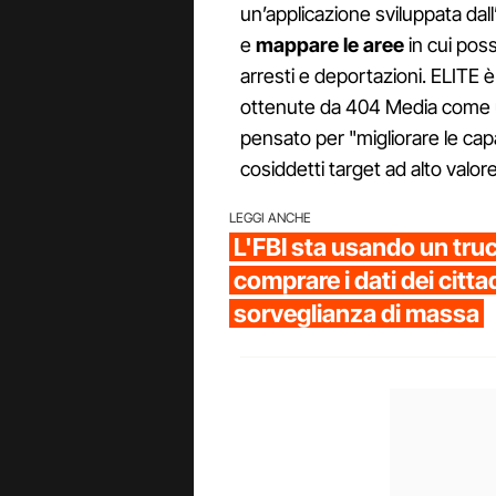
un’applicazione sviluppata dall
e
mappare le aree
in cui poss
arresti e deportazioni. ELITE 
ottenute da 404 Media come un
pensato per "migliorare le capac
cosiddetti target ad alto valor
LEGGI ANCHE
L'FBI sta usando un truc
comprare i dati dei cittadi
sorveglianza di massa