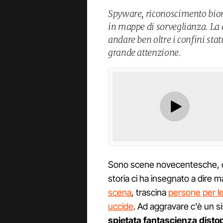
Spyware, riconoscimento biom
in mappe di sorveglianza. La 
andare ben oltre i confini sta
grande attenzione.
Sono scene novecentesche, de
storia ci ha insegnato a dire m
scena
, trascina
persone per l
uccide
. Ad aggravare c'è un s
spietata fantascienza distop