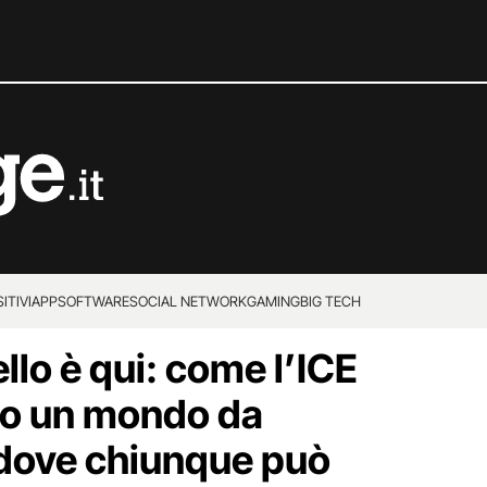
ITIVI
APP
SOFTWARE
SOCIAL NETWORK
GAMING
BIG TECH
ello è qui: come l’ICE
do un mondo da
 dove chiunque può