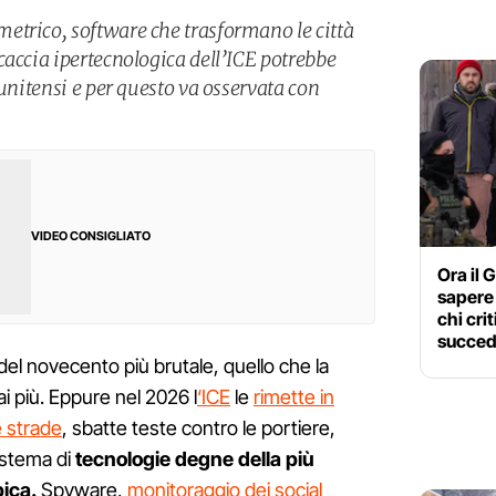
etrico, software che trasformano le città
caccia ipertecnologica dell’ICE potrebbe
tunitensi e per questo va osservata con
VIDEO CONSIGLIATO
Ora il
sapere 
chi cri
succe
l novecento più brutale, quello che la
ai più. Eppure nel 2026 l
‘ICE
le
rimette in
e strade
, sbatte teste contro le portiere,
istema di
tecnologie degne della più
ica.
Spyware,
monitoraggio dei social