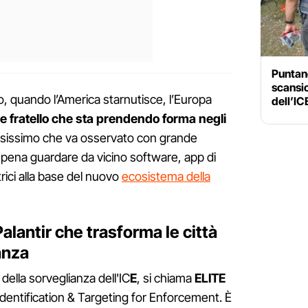
Puntano
scansio
, quando l’America starnutisce, l’Europa
dell’IC
de fratello che sta prendendo forma negli
sissimo che va osservato con grande
 pena guardare da vicino software, app di
ici alla base del nuovo
ecosistema della
Palantir che trasforma le città
anza
 della sorveglianza dell'IC
E
, si chiama
ELITE
entification & Targeting for Enforcement. È