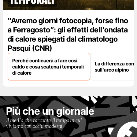
"Avremo giorni fotocopia, forse fino
a Ferragosto”: gli effetti dell'ondata
di calore spiegati dal climatologo
Pasqui (CNR)
Perché continuerà a fare così
La differenza con i
caldo e cosa scatena i temporali
sull'arco alpino
di calore
Più che un giornale
Il media che racconta il tempo in cui
viviamo con occhi moderni