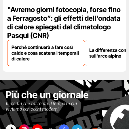
"Avremo giorni fotocopia, forse fino
a Ferragosto”: gli effetti dell'ondata
di calore spiegati dal climatologo
Pasqui (CNR)
Perché continuerà a fare così
La differenza con i
caldo e cosa scatena i temporali
sull'arco alpino
di calore
Più che un giornale
Il media che racconta il tempo in cui
viviamo con occhi moderni