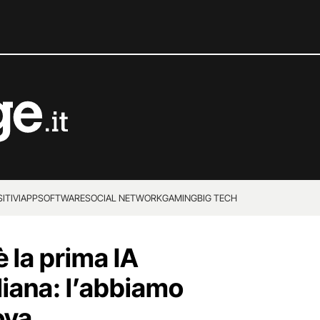
ITIVI
APP
SOFTWARE
SOCIAL NETWORK
GAMING
BIG TECH
 la prima IA
liana: l’abbiamo
ova