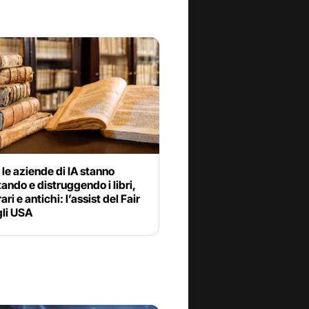
le aziende di IA stanno
ando e distruggendo i libri,
ri e antichi: l’assist del Fair
gli USA