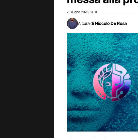
7 Giugno 2026
14:11
,
A cura di
Niccolò De Rosa