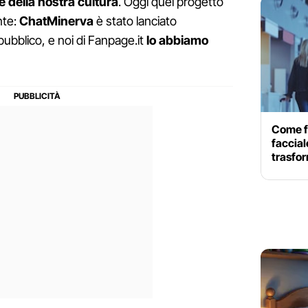
e della nostra cultura
. Oggi quel progetto
nte:
ChatMinerva
è stato lanciato
 pubblico, e noi di Fanpage.it
lo abbiamo
Come f
facciale
trasfo