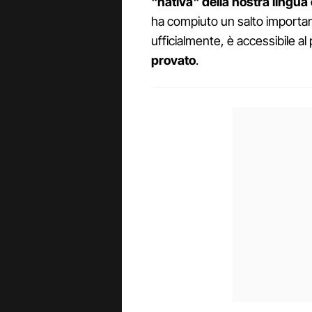
"nativa" della nostra lingua 
ha compiuto un salto importa
ufficialmente, è accessibile al
provato
.