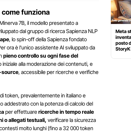
 come funziona
Minerva 7B, il modello presentato a
luppato dal gruppo di ricerca Sapienza NLP
Meta s
inventa
cape
, lo spin-off della Sapienza fondato
posto d
Per ora è l'unico assistente AI sviluppato da
StoryK
on
pieno controllo su ogni fase del
 iniziale alla moderazione dei contenuti, e
-source
, accessibile per ricerche e verifiche
 di token, prevalentemente in italiano e
o addestrato con la potenza di calcolo del
ca
per effettuare
ricerche in tempo reale
 o allegati testuali,
verificare la sicurezza
contesti molto lunghi (fino a 32 000 token