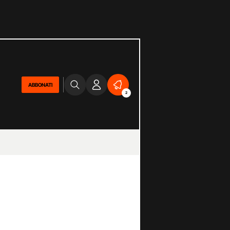
ABBONATI
2