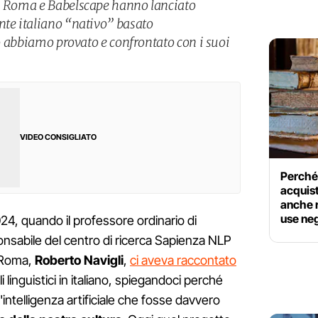
di Roma e Babelscape hanno lanciato
nte italiano “nativo” basato
 Lo abbiamo provato e confrontato con i suoi
VIDEO CONSIGLIATO
Perché 
acquist
anche ra
use ne
4, quando il professore ordinario di
onsabile del centro di ricerca Sapienza NLP
i Roma,
Roberto Navigli
,
ci aveva raccontato
li linguistici in italiano, spiegandoci perché
intelligenza artificiale che fosse davvero