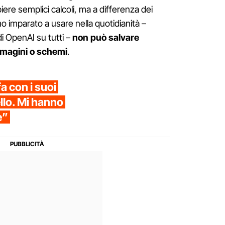
ere semplici calcoli, ma a differenza dei
 imparato a usare nella quotidianità –
i OpenAI su tutti –
non può salvare
magini o schemi
.
a con i suoi
llo. Mi hanno
e”