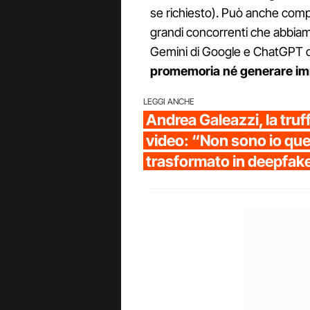
se richiesto). Può anche compi
grandi concorrenti che abbiamo
Gemini di Google e ChatGPT d
promemoria né generare im
LEGGI ANCHE
Andrea Galeazzi, la truff
video: “Non sono io que
trasformato in deepfak