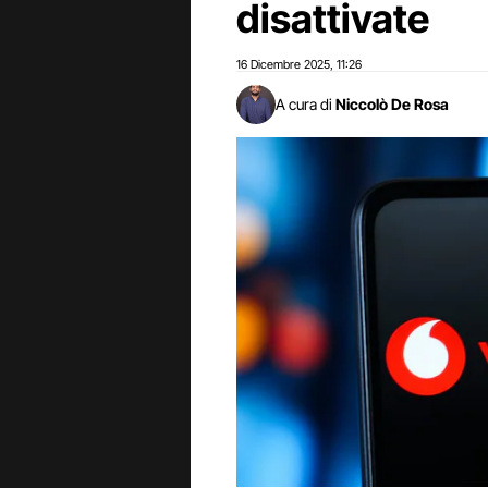
disattivate
16 Dicembre 2025
11:26
,
A cura di
Niccolò De Rosa