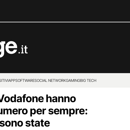
ITIVI
APP
SOFTWARE
SOCIAL NETWORK
GAMING
BIG TECH
i Vodafone hanno
 numero per sempre:
 sono state