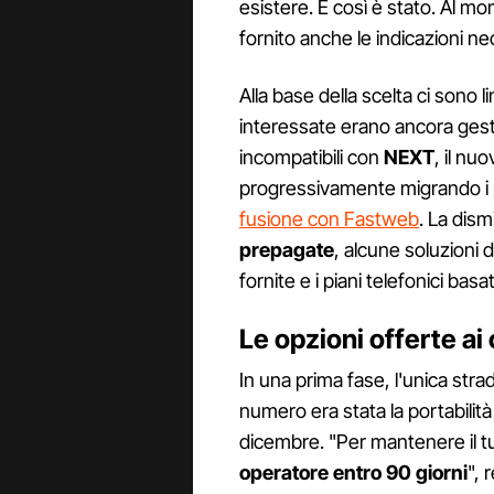
esistere. E così è stato. Al 
fornito anche le indicazioni n
Alla base della scelta ci sono l
interessate erano ancora ges
incompatibili con
NEXT
, il nu
progressivamente migrando i p
fusione con Fastweb
. La dism
prepagate
, alcune soluzioni 
fornite e i piani telefonici basat
Le opzioni offerte ai 
In una prima fase, l'unica str
numero era stata la portabilità
dicembre. "Per mantenere il 
operatore entro 90 giorni
", 