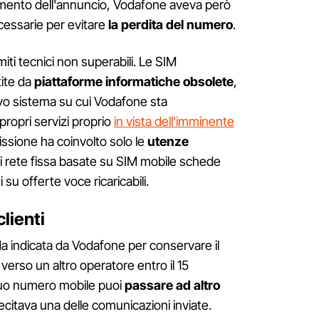
momento dell'annuncio, Vodafone aveva però
ecessarie per evitare
la perdita del numero
.
imiti tecnici non superabili. Le SIM
tite da
piattaforme informatiche obsolete
,
ovo sistema su cui Vodafone sta
ropri servizi proprio
in vista dell'imminente
issione ha coinvolto solo le
utenze
di rete fissa basate su SIM mobile schede
i su offerte voce ricaricabili.
clienti
ada indicata da Vodafone per conservare il
 verso un altro operatore entro il 15
tuo numero mobile puoi
passare ad altro
recitava una delle comunicazioni inviate.