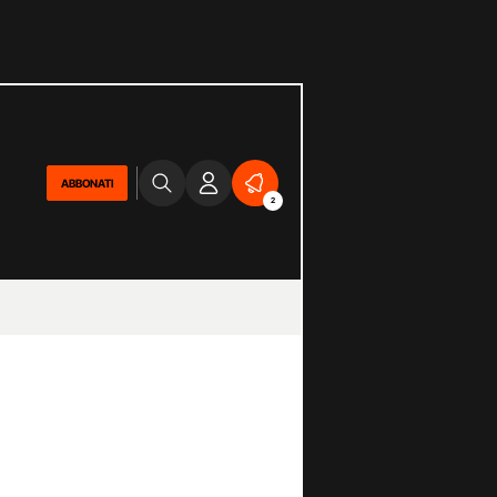
ABBONATI
2