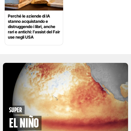
Perché le aziende di IA
stanno acquistando e
distruggendo i libri, anche
rari e antichi: l’assist del Fair
use negli USA
Super
El Niño