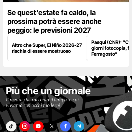
Se quest'estate fa caldo, la
prossima potrà essere anche
peggio: le previsioni 2027
Pasqui (CNR): “Ci
Altro che Super, El Niño 2026-27
giorni fotocopia, fo
rischia di essere mostruoso
Ferragosto”
Più che un giornale
Il media che racconta il tempo in cui
viviamo con occhi moderni