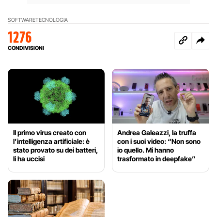
SOFTWARE
TECNOLOGIA
1276
CONDIVISIONI
Il primo virus creato con
Andrea Galeazzi, la truffa
l’intelligenza artificiale: è
con i suoi video: “Non sono
stato provato su dei batteri,
io quello. Mi hanno
li ha uccisi
trasformato in deepfake”