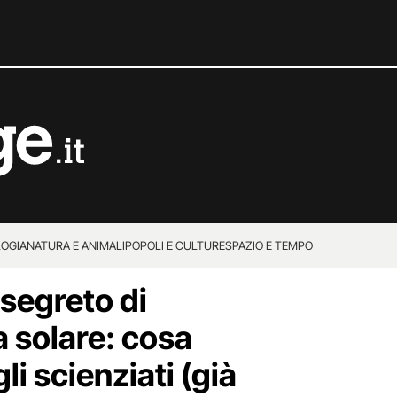
OGIA
NATURA E ANIMALI
POPOLI E CULTURE
SPAZIO E TEMPO
 segreto di
 solare: cosa
li scienziati (già