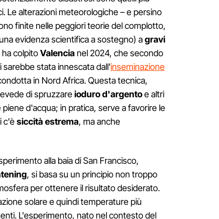
ci. Le alterazioni meteorologiche – e persino
ono finite nelle peggiori teorie del complotto,
una evidenza scientifica a sostegno) a
gravi
 ha colpito
Valencia
nel 2024, che secondo
i sarebbe stata innescata dall'
inseminazione
ondotta in Nord Africa. Questa tecnica,
revede di spruzzare
ioduro d'argento
e altri
iene d'acqua; in pratica, serve a favorire le
i c'è
siccità estrema
, ma anche
sperimento alla baia di San Francisco,
htening
, si basa su un principio non troppo
atmosfera per ottenere il risultato desiderato.
azione solare e quindi temperature più
ttenti. L'esperimento, nato nel contesto del