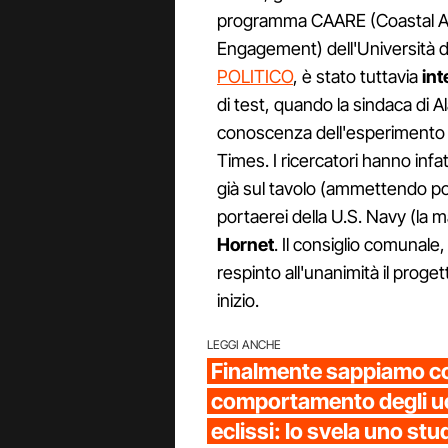
programma CAARE (Coastal A
Engagement) dell'Università 
POLITICO
, è stato tuttavia
int
di test, quando la sindaca di 
conoscenza dell'esperimento g
Times. I ricercatori hanno infat
già sul tavolo (ammettendo poi 
portaerei della U.S. Navy (la ma
Hornet
. Il consiglio comunale,
respinto all'unanimità il proge
inizio.
LEGGI ANCHE
Finalmente sappiamo co
comportamento degli ucc
eclissi: lo svela uno stu