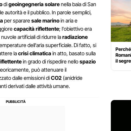
o
di
geoingegneria solare
nella baia di San
 autorità e il pubblico. In parole semplici,
a
per sparare
sale marino
in aria e
ggiore
capacità riflettente
; l'obiettivo era
nuvole artificiali di ridurre la
radiazione
mperature dell'aria superficiale. Di fatto, si
Perché 
ttere la
crisi climatica
in atto, basato sulla
Romani 
il segr
flettente
in grado di rispedire nello
spazio
 teoricamente, può attenuare il
zzato dalle emissioni di
CO2
(anidride
anti derivati dalle attività umane.