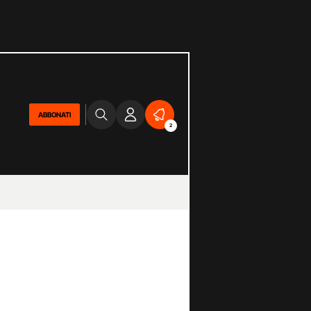
ABBONATI
2