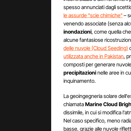
spesso annunciati dagli scetti
le assurde "scie chimiche"
– s
venendo associate (senza alc
inondazioni
, come quella che
alcune fantasiose ricostruzion
delle nuvole (Cloud Seeding)
c
utilizzata anche in Pakistan
, p
composti per generare nuvole p
precipitazioni
nelle aree in cu
inquinamento.
La geoingegneria solare dell'e
chiamata
Marine Cloud Brig
dissimile, in cui si modifica l'
Nel caso specifico, meno radi
basse, grazie alle nuvole rifle