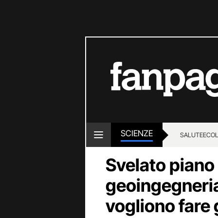
SCIENZE
SALUTE
ECOL
Svelato piano
geoingegneria
vogliono fare g