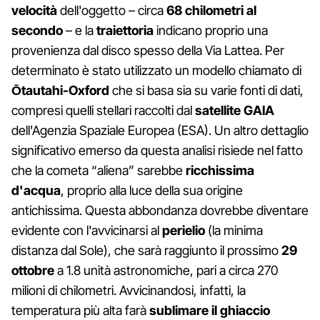
velocità
dell'oggetto – circa
68 chilometri al
secondo
– e la
traiettoria
indicano proprio una
provenienza dal disco spesso della Via Lattea. Per
determinato è stato utilizzato un modello chiamato di
Ōtautahi-Oxford
che si basa sia su varie fonti di dati,
compresi quelli stellari raccolti dal
satellite GAIA
dell'Agenzia Spaziale Europea (ESA). Un altro dettaglio
significativo emerso da questa analisi risiede nel fatto
che la cometa “aliena” sarebbe
ricchissima
d'acqua
, proprio alla luce della sua origine
antichissima. Questa abbondanza dovrebbe diventare
evidente con l'avvicinarsi al
perielio
(la minima
distanza dal Sole), che sarà raggiunto il prossimo
29
ottobre
a 1.8 unità astronomiche, pari a circa 270
milioni di chilometri. Avvicinandosi, infatti, la
temperatura più alta farà
sublimare il ghiaccio