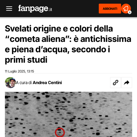
ABBONATI
2
Svelati origine e colori della
“cometa aliena”: è antichissima
e piena d’acqua, secondo i
primi studi
11 Luglio 2025
13:15
,
A cura di
Andrea Centini