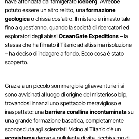
nave affondata dal famigerato
iceberg
. Avrebbe
potuto essere un altro relitto, una
formazione
geologica
o chissà cos'altro. Il mistero è rimasto tale
fino a quest'anno, quando la società di ricercatori ed
esploratori degli abissi
OceanGate Expeditions
– la
stessa che ha filmato il Titanic ad altissima risoluzione
– ha deciso di indagare a fondo. Ecco cosa è stato
scoperto.
Grazie a un piccolo sommergibile gli avventurieri si
sono avvicinati al luogo di origine del misterioso blip,
trovandosi innanzi uno spettacolo meraviglioso e
inaspettato: una
barriera corallina incontaminata
su
una grande formazione basaltica, completamente
sconosciuta agli scienziati. Vicino al Titanic c'è un
ecosistema
denso e pullulante di vita, ricchissimo di