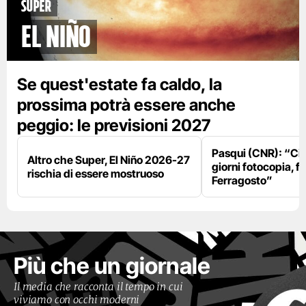
Super
El Niño
Se quest'estate fa caldo, la
prossima potrà essere anche
peggio: le previsioni 2027
Pasqui (CNR): “Ci
Altro che Super, El Niño 2026-27
giorni fotocopia, fo
rischia di essere mostruoso
Ferragosto”
Più che un giornale
Il media che racconta il tempo in cui
viviamo con occhi moderni