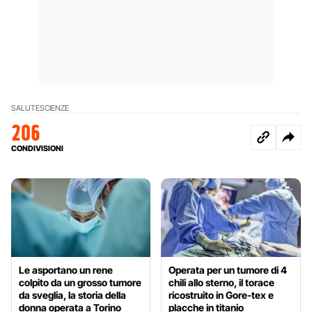
SALUTE
SCIENZE
206
CONDIVISIONI
Le asportano un rene
Operata per un tumore di 4
colpito da un grosso tumore
chili allo sterno, il torace
da sveglia, la storia della
ricostruito in Gore-tex e
donna operata a Torino
placche in titanio