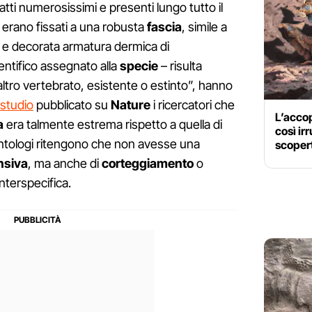
atti numerosissimi e presenti lungo tutto il
erano fissati a una robusta
fascia
, simile a
a e decorata armatura dermica di
entifico assegnato alla
specie
– risulta
 altro vertebrato, esistente o estinto”, hanno
 studio
pubblicato su
Nature
i ricercatori che
L’acco
a
era talmente estrema rispetto a quella di
così ir
leontologi ritengono che non avesse una
scopert
nsiva
, ma anche di
corteggiamento
o
terspecifica.