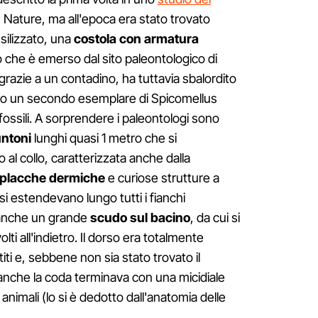
 Nature, ma all'epoca era stato trovato
silizzato, una
costola con armatura
iò che è emerso dal sito paleontologico di
razie a un contadino, ha tuttavia sbalordito
ovato un secondo esemplare di Spicomellus
fossili. A sorprendere i paleontologi sono
untoni
lunghi quasi 1 metro che si
al collo, caratterizzata anche dalla
placche dermiche
e curiose strutture a
si estendevano lungo tutti i fianchi
 anche un grande
scudo sul bacino
, da cui si
ti all'indietro. Il dorso era totalmente
ti e, sebbene non sia stato trovato il
i anche la coda terminava con una micidiale
 animali (lo si è dedotto dall'anatomia delle