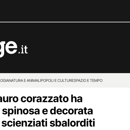
OGIA
NATURA E ANIMALI
POPOLI E CULTURE
SPAZIO E TEMPO
auro corazzato ha
ù spinosa e decorata
scienziati sbalorditi