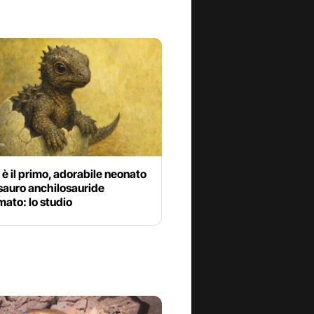
è il primo, adorabile neonato
sauro anchilosauride
ato: lo studio