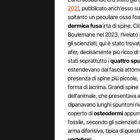
2021
, pubblicato anch'esso su
soltanto un peculiare osso fos
dermica fusa
irta di spine. C
Boulemane nel 2023, rivelato g
gli scienziati; qui è stato tr
afer, decisamente più ricco di 
stati soprattutto i
quattro sp
estendevano dal fascia attorno 
presenza di spine più piccole,
forma di lacrima. Grandi spine 
dell'animale, che presentava
dipanavano lunghi spuntoni rivol
coperto di
osteodermi
appunti
fossile, secondo gli scienziat
arma difensiva, tipica di questi
vertebre
).