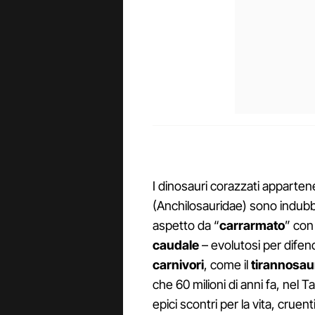
I dinosauri corazzati appartene
(Anchilosauridae) sono indubbia
aspetto da “
carrarmato
” con
caudale
– evolutosi per difend
carnivori
, come il
tirannosau
che 60 milioni di anni fa, nel 
epici scontri per la vita, crue