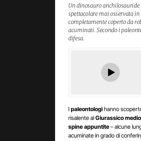
Un dinosauro anchilosauride 
spettacolare mai osservata in 
completamente coperto da rob
acuminati. Secondo i paleonto
difesa.
I
paleontologi
hanno scoperto
risalente al
Giurassico medio
spine appuntite
– alcune lun
acuminate in grado di conferir