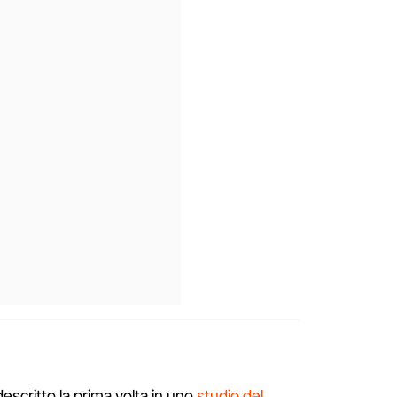
descritto la prima volta in uno
studio del