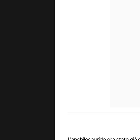
L'anchilosauride era stato già 