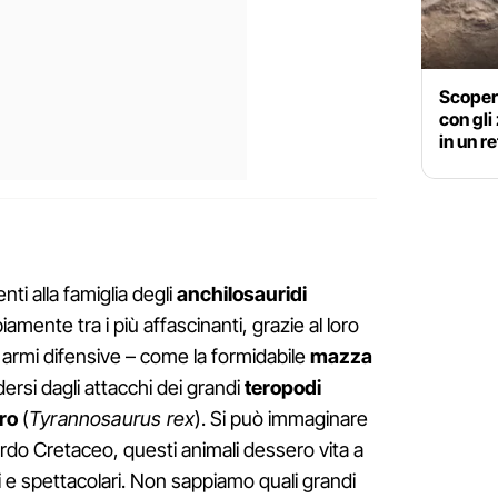
Scoper
con gli
in un re
nti alla famiglia degli
anchilosauridi
mente tra i più affascinanti, grazie al loro
 armi difensive – come la formidabile
mazza
ersi dagli attacchi dei grandi
teropodi
ro
(
Tyrannosaurus rex
). Si può immaginare
Tardo Cretaceo, questi animali dessero vita a
nti e spettacolari. Non sappiamo quali grandi