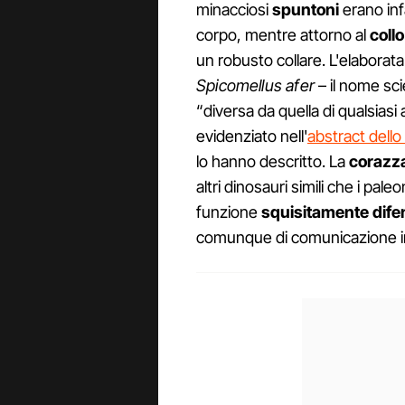
minacciosi
spuntoni
erano inf
corpo, mentre attorno al
collo
un robusto collare. L'elaborat
Spicomellus afer
– il nome sci
“diversa da quella di qualsiasi
evidenziato nell'
abstract dello
lo hanno descritto. La
corazz
altri dinosauri simili che i pa
funzione
squisitamente dife
comunque di comunicazione in