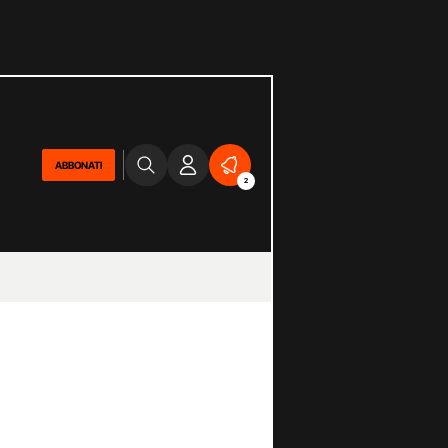
ABBONATI
2