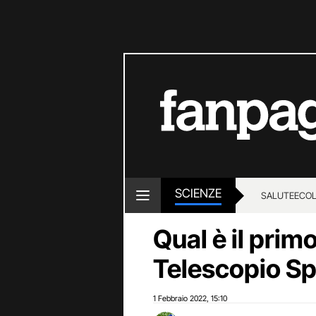
SCIENZE
SALUTE
ECOL
Qual è il prim
Telescopio S
1 Febbraio 2022
15:10
,