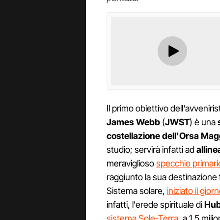
Il primo obiettivo dell'avvenir
James Webb
(
JWST
) è una
costellazione dell'Orsa Mag
studio; servirà infatti ad
alline
meraviglioso
specchio primario
raggiunto la sua destinazione 
Sistema solare,
iniziato il gio
infatti, l'erede spirituale di
Hub
sistema Sole-Terra
, a 1,5 mili