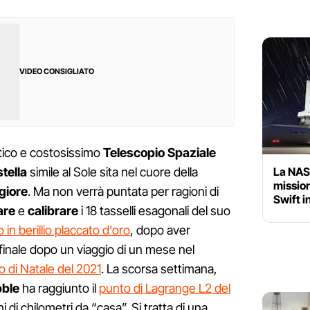
VIDEO CONSIGLIATO
istico e costosissimo
Telescopio Spaziale
La NASA
stella
simile al Sole sita nel cuore della
mission
giore
. Ma non verrà puntata per ragioni di
Swift i
are
e
calibrare
i 18 tasselli esagonali del suo
 in berillio placcato d'oro
, dopo aver
finale dopo un viaggio di un mese nel
rno di Natale del 2021
. La scorsa settimana,
ble
ha raggiunto il
punto di Lagrange L2 del
oni di chilometri da “casa”. Si tratta di una