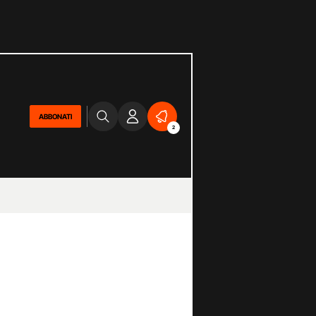
ABBONATI
2