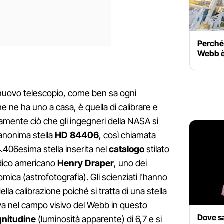
Perché 
Webb è
 nuovo telescopio, come ben sa ogni
 ne ha uno a casa, è quella di calibrare e
tamente ciò che gli ingegneri della NASA si
anonima stella
HD 84406
, così chiamata
406esima stella inserita nel
catalogo
stilato
dico americano
Henry Draper
, uno dei
omica (astrofotografia). Gli scienziati l'hanno
lla calibrazione poiché si tratta di una stella
va nel campo visivo del Webb in questo
Dove sa
nitudine
(luminosità apparente) di 6,7 e si