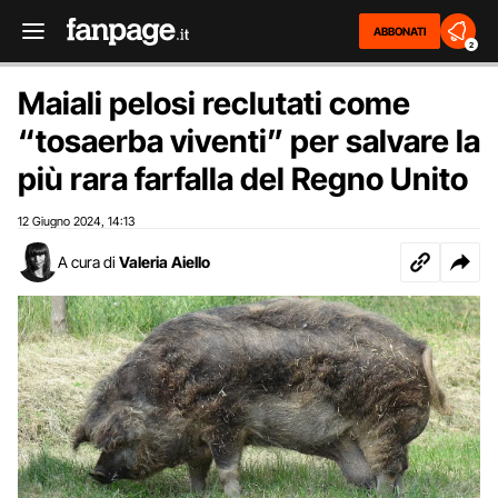
ABBONATI
2
Maiali pelosi reclutati come
“tosaerba viventi” per salvare la
più rara farfalla del Regno Unito
12 Giugno 2024
14:13
,
A cura di
Valeria Aiello