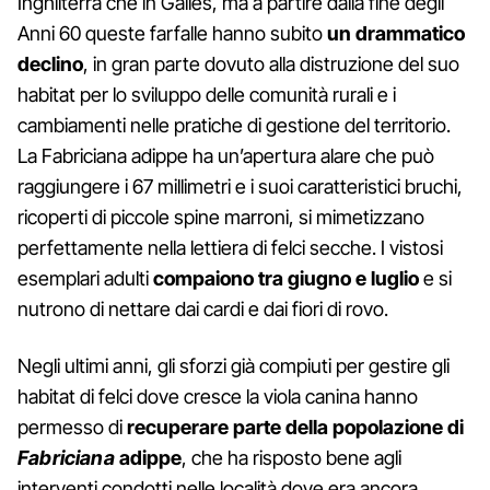
Inghilterra che in Galles, ma a partire dalla fine degli
Anni 60 queste farfalle hanno subito
un drammatico
declino
, in gran parte dovuto alla distruzione del suo
habitat per lo sviluppo delle comunità rurali e i
cambiamenti nelle pratiche di gestione del territorio.
La Fabriciana adippe ha un’apertura alare che può
raggiungere i 67 millimetri e i suoi caratteristici bruchi,
ricoperti di piccole spine marroni, si mimetizzano
perfettamente nella lettiera di felci secche. I vistosi
esemplari adulti
compaiono tra giugno e luglio
e si
nutrono di nettare dai cardi e dai fiori di rovo.
Negli ultimi anni, gli sforzi già compiuti per gestire gli
habitat di felci dove cresce la viola canina hanno
permesso di
recuperare parte della popolazione di
Fabriciana
adippe
, che ha risposto bene agli
interventi condotti nelle località dove era ancora