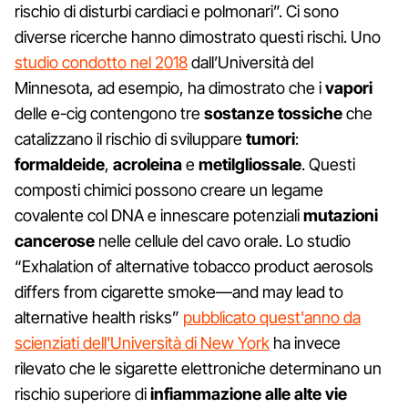
rischio di disturbi cardiaci e polmonari”. Ci sono
diverse ricerche hanno dimostrato questi rischi. Uno
studio condotto nel 2018
dall’Università del
Minnesota, ad esempio, ha dimostrato che i
vapori
delle e-cig contengono tre
sostanze tossiche
che
catalizzano il rischio di sviluppare
tumori
:
formaldeide
,
acroleina
e
metilgliossale
. Questi
composti chimici possono creare un legame
covalente col DNA e innescare potenziali
mutazioni
cancerose
nelle cellule del cavo orale. Lo studio
“Exhalation of alternative tobacco product aerosols
differs from cigarette smoke—and may lead to
alternative health risks”
pubblicato quest'anno da
scienziati dell'Università di New York
ha invece
rilevato che le sigarette elettroniche determinano un
rischio superiore di
infiammazione alle alte vie