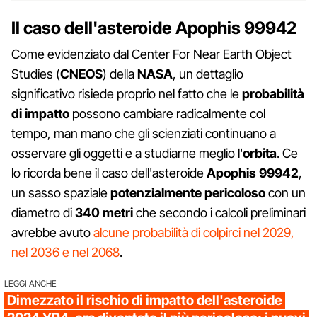
Il caso dell'asteroide
Apophis 99942
Come evidenziato dal Center For Near Earth Object
Studies (
CNEOS
) della
NASA
, un dettaglio
significativo risiede proprio nel fatto che le
probabilità
di impatto
possono cambiare radicalmente col
tempo, man mano che gli scienziati continuano a
osservare gli oggetti e a studiarne meglio l'
orbita
. Ce
lo ricorda bene il caso dell'asteroide
Apophis 99942
,
un sasso spaziale
potenzialmente pericoloso
con un
diametro di
340 metri
che secondo i calcoli preliminari
avrebbe avuto
alcune probabilità di colpirci nel 2029,
nel 2036 e nel 2068
.
LEGGI ANCHE
Dimezzato il rischio di impatto dell'asteroide