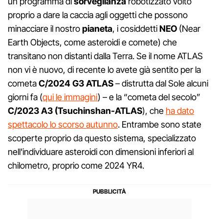
un programma di
sorveglianza
robotizzato volto
proprio a dare la caccia agli oggetti che possono
minacciare il nostro
pianeta
, i cosiddetti
NEO
(Near
Earth Objects, come asteroidi e comete) che
transitano non distanti dalla Terra. Se il nome ATLAS
non vi è nuovo, di recente lo avete già sentito per la
cometa
C/2024 G3 ATLAS
– distrutta dal Sole alcuni
giorni fa (
qui le immagini
) – e la “cometa del secolo”
C/2023 A3 (Tsuchinshan-ATLAS
), che
ha dato
spettacolo lo scorso autunno
. Entrambe sono state
scoperte proprio da questo sistema, specializzato
nell'individuare asteroidi con dimensioni inferiori al
chilometro, proprio come 2024 YR4.