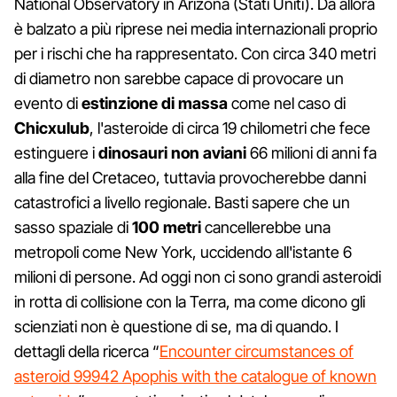
National Observatory in Arizona (Stati Uniti). Da allora
è balzato a più riprese nei media internazionali proprio
per i rischi che ha rappresentato. Con circa 340 metri
di diametro non sarebbe capace di provocare un
evento di
estinzione di massa
come nel caso di
Chicxulub
, l'asteroide di circa 19 chilometri che fece
estinguere i
dinosauri non aviani
66 milioni di anni fa
alla fine del Cretaceo, tuttavia provocherebbe danni
catastrofici a livello regionale. Basti sapere che un
sasso spaziale di
100 metri
cancellerebbe una
metropoli come New York, uccidendo all'istante 6
milioni di persone. Ad oggi non ci sono grandi asteroidi
in rotta di collisione con la Terra, ma come dicono gli
scienziati non è questione di se, ma di quando. I
dettagli della ricerca “
Encounter circumstances of
asteroid 99942 Apophis with the catalogue of known