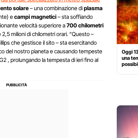
ento solare
– una combinazione di
plasma
ente) e
campi magnetici
– sta soffiando
sionante velocità superiore a
700 chilometri
e 2,5 milioni di chilometri orari. “Questo –
llips che gestisce il sito – sta esercitando
co del nostro pianeta e causando tempeste
Oggi 13
una tem
2 , prolungando la tempesta di ieri fino al
possibil