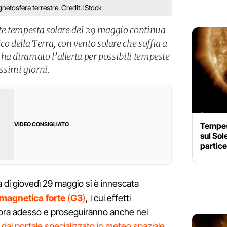
netosfera terrestre. Credit: iStock
rte tempesta solare del 29 maggio continua
 della Terra, con vento solare che soffia a
ha diramato l’allerta per possibili tempeste
simi giorni.
Tempes
VIDEO CONSIGLIATO
sul Sol
partice
na di giovedì 29 maggio si è innescata
magnetica forte
(
G3
)
, i cui effetti
cora adesso e proseguiranno anche nei
o
dal portale specializzato in meteo spaziale