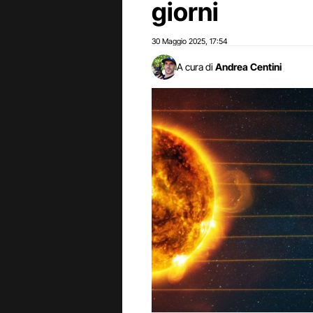
giorni
30 Maggio 2025
17:54
,
A cura di
Andrea Centini