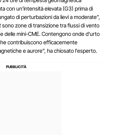
do 24 ore di tempesta geomagnetica
iata con un'intensità elevata (G3) prima di
lungato di perturbazioni da lievi a moderate”,
R sono zone di transizione tra flussi di vento
ome delle mini-CME. Contengono onde d'urto
 che contribuiscono efficacemente
gnetiche e aurore”, ha chiosato l'esperto.