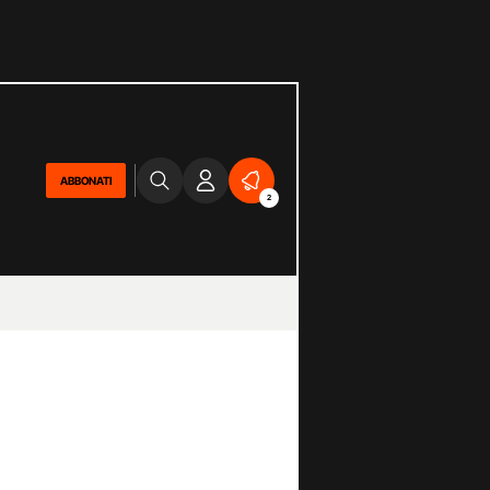
ABBONATI
2