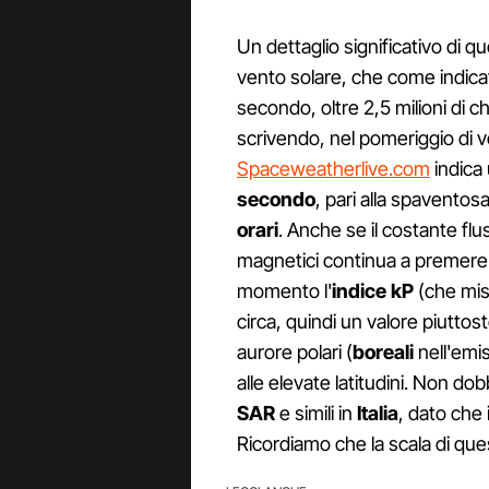
Un dettaglio significativo di q
vento solare, che come indicat
secondo, oltre 2,5 milioni di c
scrivendo, nel pomeriggio di v
Spaceweatherlive.com
indica 
secondo
, pari alla spaventosa
orari
. Anche se il costante flu
magnetici continua a premere
momento l'
indice kP
(che misu
circa, quindi un valore piuttost
aurore polari (
boreali
nell'emi
alle elevate latitudini. Non d
SAR
e simili in
Italia
, dato che
Ricordiamo che la scala di que