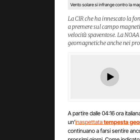
Vento solare si infrange contro la mag
La CIR che ha innescato la fo
a premere sul campo magnetico
velocità spaventose. La NOAA 
geomagnetiche anche nei pros
A partire dalle 04:16 ora italia
un'
inaspettata
tempesta geo
continuano a farsi sentire an
prossimi giorni. Come indicat