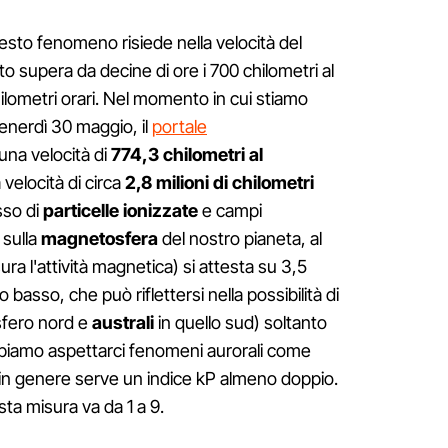
uesto fenomeno risiede nella velocità del
o supera da decine di ore i 700 chilometri al
hilometri orari. Nel momento in cui stiamo
enerdì 30 maggio, il
portale
una velocità di
774,3 chilometri al
 velocità di circa
2,8 milioni di chilometri
sso di
particelle ionizzate
e campi
 sulla
magnetosfera
del nostro pianeta, al
ra l'attività magnetica) si attesta su 3,5
o basso, che può riflettersi nella possibilità di
sfero nord e
australi
in quello sud) soltanto
obbiamo aspettarci fenomeni aurorali come
 in genere serve un indice kP almeno doppio.
sta misura va da 1 a 9.