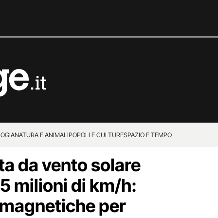
OGIA
NATURA E ANIMALI
POPOLI E CULTURE
SPAZIO E TEMPO
ta da vento solare
,5 milioni di km/h:
magnetiche per