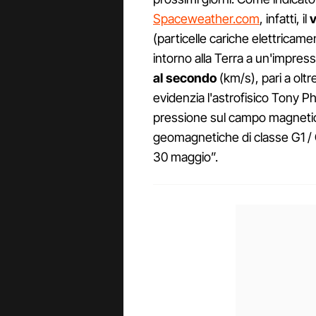
Spaceweather.com
, infatti, il
v
(particelle cariche elettricam
intorno alla Terra a un'impres
al secondo
(km/s), pari a oltr
evidenzia l'astrofisico Tony Phi
pressione sul campo magneti
geomagnetiche di classe G1 / G
30 maggio”.