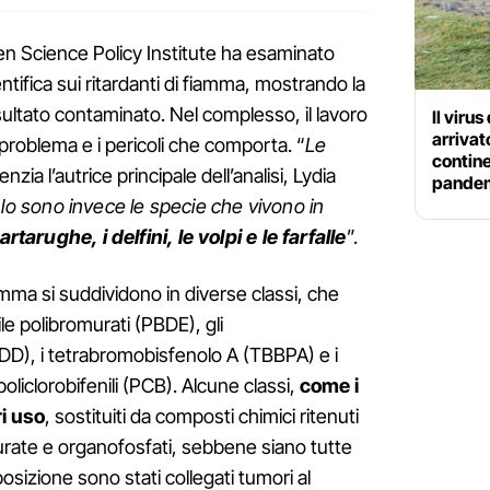
een Science Policy Institute ha esaminato
entifica sui ritardanti di fiamma, mostrando la
risultato contaminato. Nel complesso, il lavoro
Il viru
arrivato
 problema e i pericoli che comporta. “
Le
contine
nzia l’autrice principale dell’analisi, Lydia
pande
 lo sono invece le specie che vivono in
rtarughe, i delfini, le volpi e le farfalle
”.
amma si suddividono in diverse classi, che
le polibromurati (PBDE), gli
), i tetrabromobisfenolo A (TBBPA) e i
 policlorobifenili (PCB). Alcune classi,
come i
i uso
, sostituiti da composti chimici ritenuti
rurate e organofosfati, sebbene siano tutte
osizione sono stati collegati tumori al