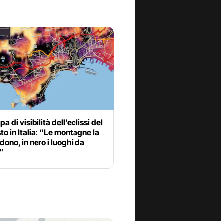
a di visibilità dell’eclissi del
to in Italia: “Le montagne la
ono, in nero i luoghi da
e”