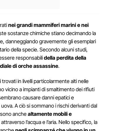
trati
nei grandi mammiferi marini e nei
ste sostanze chimiche stiano decimando la
ne, danneggiando gravemente gli esemplari
tario della specie. Secondo alcuni studi,
essere responsabili
della perdita della
diale di orche assassine
.
trovati in livelli particolarmente alti nelle
vicino a impianti di smaltimento dei rifiuti
i sembrano causare danni epatici e
 uova. A ciò si sommano i rischi derivanti dal
ma sono anche
altamente mobili e
attraverso l’acqua e l’aria. Nello specifico, la
ti anche
negli scimpanzé che vivono in un