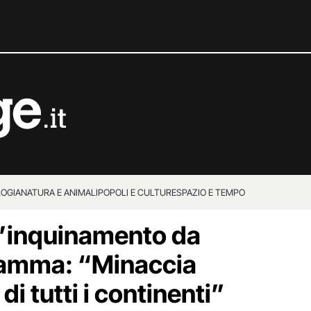
OGIA
NATURA E ANIMALI
POPOLI E CULTURE
SPAZIO E TEMPO
l’inquinamento da
 fiamma: “Minaccia
 di tutti i continenti”