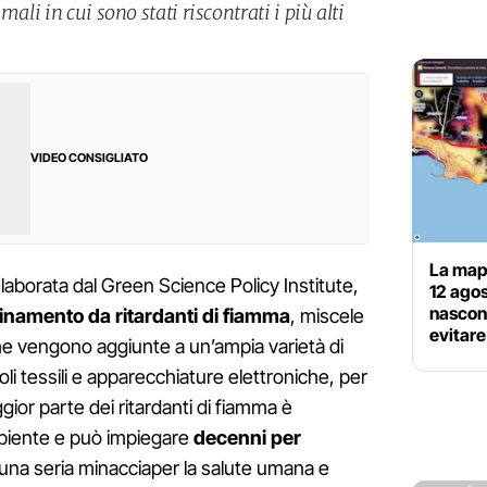
ali in cui sono stati riscontrati i più alti
VIDEO CONSIGLIATO
La mapp
elaborata dal Green Science Policy Institute,
12 agos
nascond
uinamento da ritardanti di fiamma
, miscele
evitar
 che vengono aggiunte a un’ampia varietà di
oli tessili e apparecchiature elettroniche, per
ggior parte dei ritardanti di fiamma è
mbiente e può impiegare
decenni per
una seria minacciaper la salute umana e