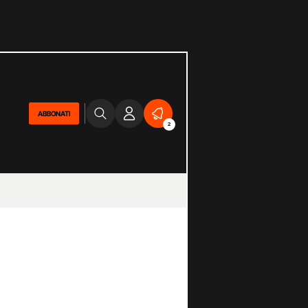
ABBONATI
2