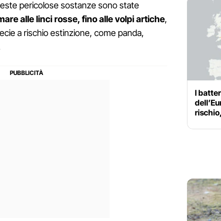
queste pericolose sostanze sono state
 mare alle linci rosse, fino alle volpi artiche
,
 specie a rischio estinzione, come panda,
.
I batte
dell’Eu
rischi