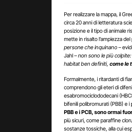
Per realizzare la mappa, il Gr
circa 20 anni di letteratura sci
posizione e il tipo di animale 
mette in risalto l’ampiezza del
persone che inquinano
– evide
Jahl –
non sono le più colpite:
habitat ben definiti,
come le ta
Formalmente, i ritardanti di fi
comprendono gli eteri di difeni
esabromociclododecani (HBCDD
bifenili polibromurati (PBB) e i
PBB e i PCB, sono ormai fuor
più sicuri, come paraffine clo
sostanze tossiche, alla cui esp