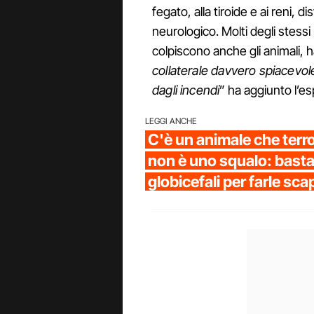
fegato, alla tiroide e ai reni, d
neurologico. Molti degli stessi
colpiscono anche gli animali, h
collaterale davvero spiacevo
dagli incendi
” ha aggiunto l’es
LEGGI ANCHE
C'è un animale che terro
non è uno squalo: basta 
globicefali per farle sc