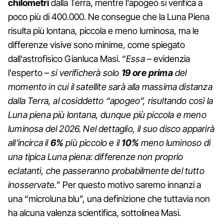
chilometri
dalla Terra, mentre l'apogeo si verifica a
poco più di 400.000. Ne consegue che la Luna Piena
risulta più lontana, piccola e meno luminosa, ma le
differenze visive sono minime, come spiegato
dall'astrofisico Gianluca Masi. “
Essa
– evidenzia
l'esperto –
si verificherà solo
19 ore prima
del
momento in cui il satellite sarà alla massima distanza
dalla Terra, al cosiddetto “apogeo”, risultando così la
Luna piena più lontana, dunque più piccola e meno
luminosa del 2026. Nel dettaglio, il suo disco apparirà
all’incirca il
6%
più piccolo e il
10%
meno luminoso di
una tipica Luna piena: differenze non proprio
eclatanti, che passeranno probabilmente del tutto
inosservate.
” Per questo motivo saremo innanzi a
una “microluna blu”, una definizione che tuttavia non
ha alcuna valenza scientifica, sottolinea Masi.