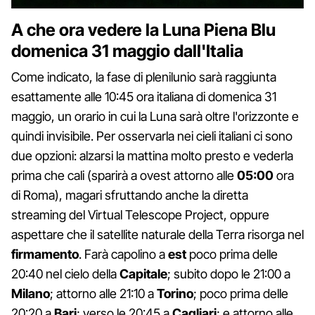
A che ora vedere la Luna Piena Blu
domenica 31 maggio dall'Italia
Come indicato, la fase di plenilunio sarà raggiunta
esattamente alle 10:45 ora italiana di domenica 31
maggio, un orario in cui la Luna sarà oltre l'orizzonte e
quindi invisibile. Per osservarla nei cieli italiani ci sono
due opzioni: alzarsi la mattina molto presto e vederla
prima che cali (sparirà a ovest attorno alle
05:00
ora
di Roma), magari sfruttando anche la diretta
streaming del Virtual Telescope Project, oppure
aspettare che il satellite naturale della Terra risorga nel
firmamento
. Farà capolino a
est
poco prima delle
20:40 nel cielo della
Capitale
; subito dopo le 21:00 a
Milano
; attorno alle 21:10 a
Torino
; poco prima delle
20:20 a
Bari
; verso le 20:45 a
Cagliari
; e attorno alle