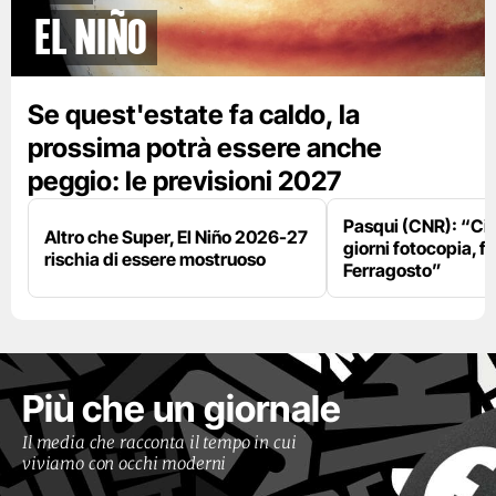
El Niño
Se quest'estate fa caldo, la
prossima potrà essere anche
peggio: le previsioni 2027
Pasqui (CNR): “Ci
Altro che Super, El Niño 2026-27
giorni fotocopia, fo
rischia di essere mostruoso
Ferragosto”
Più che un giornale
Il media che racconta il tempo in cui
viviamo con occhi moderni