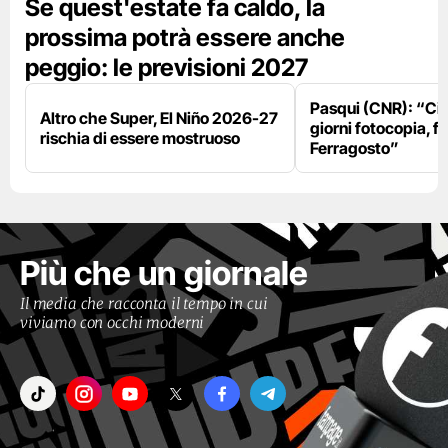
Se quest'estate fa caldo, la
prossima potrà essere anche
peggio: le previsioni 2027
Pasqui (CNR): “Ci
Altro che Super, El Niño 2026-27
giorni fotocopia, fo
rischia di essere mostruoso
Ferragosto”
Più che un giornale
Il media che racconta il tempo in cui
viviamo con occhi moderni