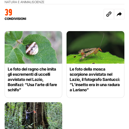
NATURA E ANIMALI
SCIENZE
39
CONDIVISIONI
Le foto del ragno che imita
Le foto della mosca
gli escrementi di uccelli
scorpione avvistata nel
avvistato nel Lazio,
Lazio, il fotografo Santucci:
Bonifazi: “Usa l’arte di fare
“L’insetto era in una radura
schifo”
a Lariano”