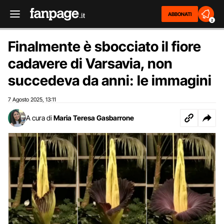
ABBONATI
2
Finalmente è sbocciato il fiore
cadavere di Varsavia, non
succedeva da anni: le immagini
7 Agosto 2025
13:11
,
A cura di
Maria Teresa Gasbarrone