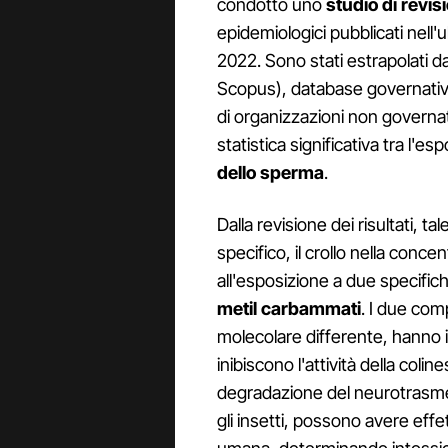
condotto uno
studio di revis
epidemiologici pubblicati nell
2022. Sono stati estrapolati 
Scopus), database governativ
di organizzazioni non governat
statistica significativa tra l'esp
dello sperma
.
Dalla revisione dei risultati, t
specifico, il crollo nella conc
all'esposizione a due specifiche
metil carbammati
. I due com
molecolare differente, hanno 
inibiscono l'attività della coli
degradazione del neurotrasm
gli insetti, possono avere effe