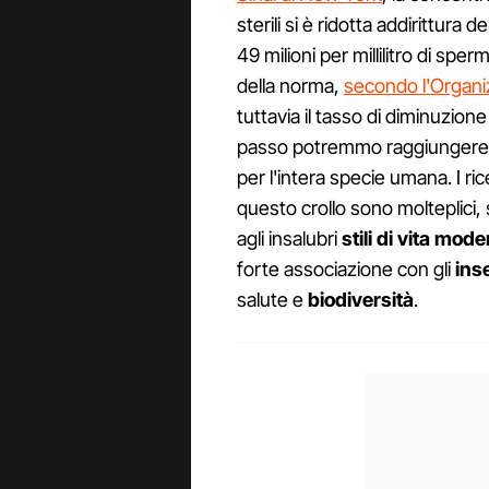
sterili si è ridotta addirittura de
49 milioni per millilitro di spe
della norma,
secondo l'Organi
tuttavia il tasso di diminuzione è
passo potremmo raggiungere
per l'intera specie umana. I rice
questo crollo sono molteplici, 
agli insalubri
stili di vita mode
forte associazione con gli
inse
salute e
biodiversità
.