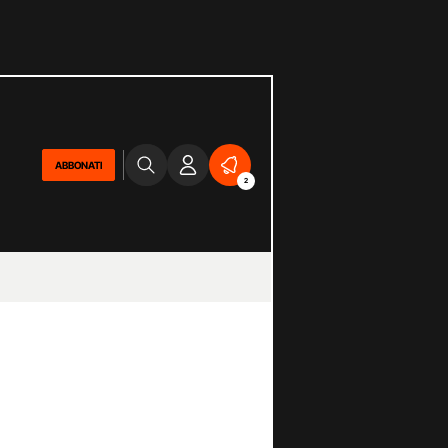
ABBONATI
2