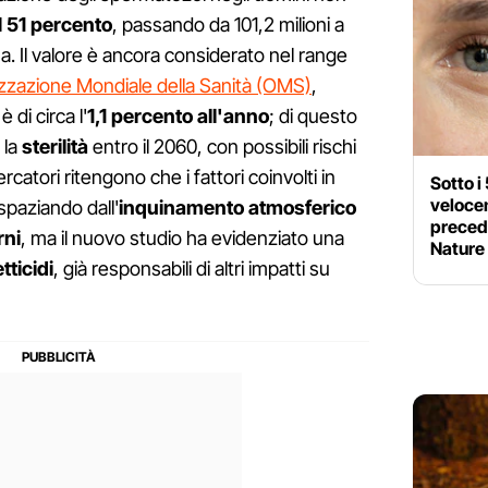
l
51 percento
, passando da 101,2 milioni a
rma. Il valore è ancora considerato nel range
zzazione Mondiale della Sanità (OMS)
,
 di circa l'
1,1 percento all'anno
; di questo
 la
sterilità
entro il 2060, con possibili rischi
rcatori ritengono che i fattori coinvolti in
Sotto i
veloce
spaziando dall'
inquinamento atmosferico
precede
rni
, ma il nuovo studio ha evidenziato una
Nature
tticidi
, già responsabili di altri impatti su