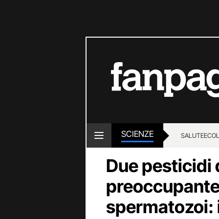
SCIENZE
SALUTE
ECOL
Due pesticidi d
preoccupante 
spermatozoi: 