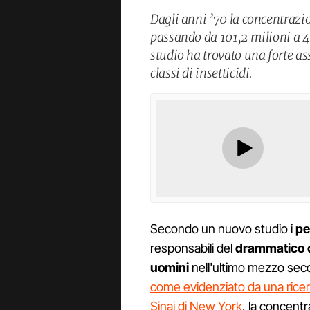
Dagli anni ’70 la concentrazi
passando da 101,2 milioni a 4
studio ha trovato una forte ass
classi di insetticidi.
Secondo un nuovo studio i
pe
responsabili del
drammatico c
uomini
nell'ultimo mezzo secolo
come evidenziato da una ricer
Sinai di New York
, la concent