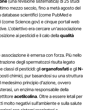
ione
(una revisione sistematica) di 25 studi
'ultimo mezzo secolo, fino a metà agosto del
da database scientifici (come PubMed e
i (come Science.gov) e cinque portali web
ive. L'obiettivo era cercare un'associazione
osizione ai pesticidi e il calo della
qualità
ale associazione è emersa con forza. Più nello
entrazione degli spermatozoi risulta legato
 classi di pesticidi: gli
organofosfati
e gli
N-
posti chimici, pur basandosi su una struttura
il medesimo principio d'azione, ovvero
nesterasi, un enzima responsabile della
ettitore
acetilcolina
. Oltre a essere letali per
tti molto negativi sull'ambiente e sulla salute