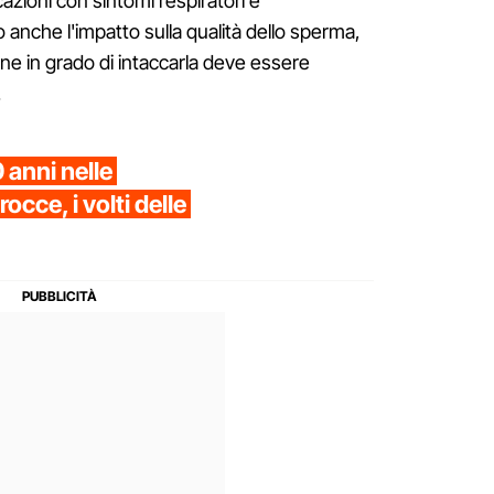
zioni con sintomi respiratori e
 anche l'impatto sulla qualità dello sperma,
e in grado di intaccarla deve essere
.
0 anni nelle
occe, i volti delle