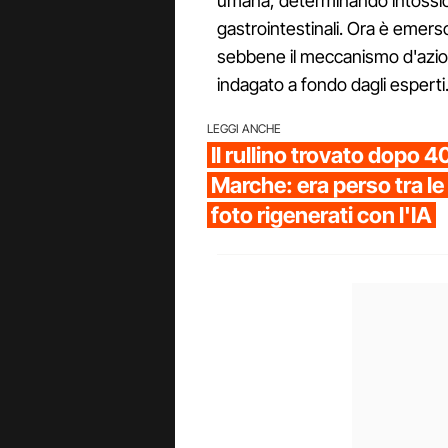
umana, determinando intossica
gastrointestinali. Ora è emerso
sebbene il meccanismo d'azion
indagato a fondo dagli esperti
LEGGI ANCHE
Il rullino trovato dopo 4
Marche: era perso tra le r
foto rigenerati con l'IA