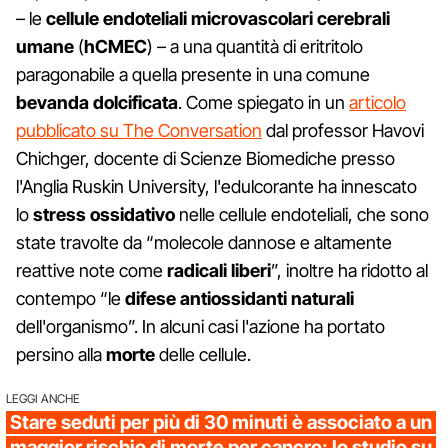
– le
cellule endoteliali microvascolari cerebrali
umane
(
hCMEC
) – a una quantità di eritritolo
paragonabile a quella presente in una comune
bevanda dolcificata
. Come spiegato in un
articolo
pubblicato su The Conversation
dal professor Havovi
Chichger, docente di Scienze Biomediche presso
l'Anglia Ruskin University, l'edulcorante ha innescato
lo
stress ossidativo
nelle cellule endoteliali, che sono
state travolte da “molecole dannose e altamente
reattive note come
radicali liberi
”, inoltre ha ridotto al
contempo “le
difese antiossidanti naturali
dell'organismo”. In alcuni casi l'azione ha portato
persino alla
morte
delle cellule.
LEGGI ANCHE
Stare seduti per più di 30 minuti è associato a un
maggior rischio di morte per cancro: lo studio su