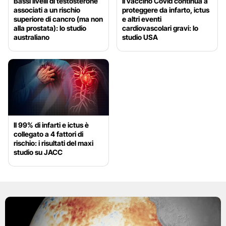
Bassi livelli di testosterone
Il vaccino Covid continua a
associati a un rischio
proteggere da infarto, ictus
superiore di cancro (ma non
e altri eventi
alla prostata): lo studio
cardiovascolari gravi: lo
australiano
studio USA
Il 99% di infarti e ictus è
collegato a 4 fattori di
rischio: i risultati del maxi
studio su JACC