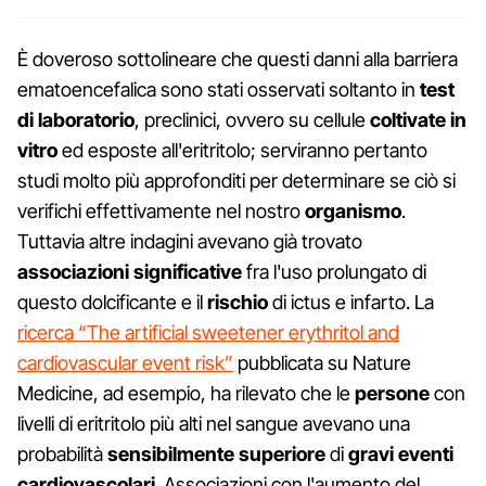
È doveroso sottolineare che questi danni alla barriera
ematoencefalica sono stati osservati soltanto in
test
di laboratorio
, preclinici, ovvero su cellule
coltivate in
vitro
ed esposte all'eritritolo; serviranno pertanto
studi molto più approfonditi per determinare se ciò si
verifichi effettivamente nel nostro
organismo
.
Tuttavia altre indagini avevano già trovato
associazioni significative
fra l'uso prolungato di
questo dolcificante e il
rischio
di ictus e infarto. La
ricerca “The artificial sweetener erythritol and
cardiovascular event risk”
pubblicata su Nature
Medicine, ad esempio, ha rilevato che le
persone
con
livelli di eritritolo più alti nel sangue avevano una
probabilità
sensibilmente superiore
di
gravi eventi
cardiovascolari
. Associazioni con l'aumento del