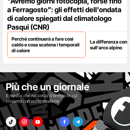
"Avremo giorni fotocopia, forse fino
a Ferragosto”: gli effetti dell'ondata
di calore spiegati dal climatologo
Pasqui (CNR)
Perché continuerà a fare così
La differenza con i
caldo e cosa scatena i temporali
sull'arco alpino
di calore
Più che un giornale
Il media che racconta il tempo in cui
viviamo con occhi moderni