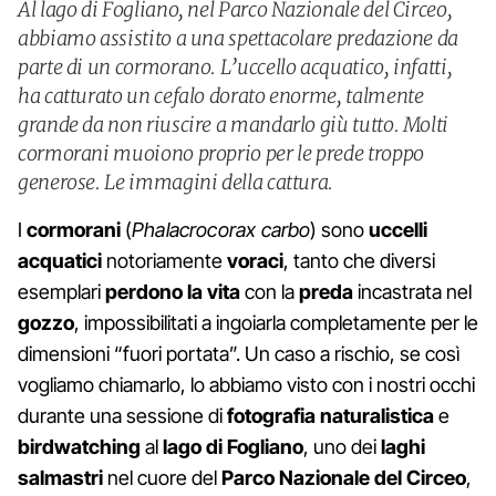
Al lago di Fogliano, nel Parco Nazionale del Circeo,
abbiamo assistito a una spettacolare predazione da
parte di un cormorano. L’uccello acquatico, infatti,
ha catturato un cefalo dorato enorme, talmente
grande da non riuscire a mandarlo giù tutto. Molti
cormorani muoiono proprio per le prede troppo
generose. Le immagini della cattura.
I
cormorani
(
Phalacrocorax carbo
) sono
uccelli
acquatici
notoriamente
voraci
, tanto che diversi
esemplari
perdono la vita
con la
preda
incastrata nel
gozzo
, impossibilitati a ingoiarla completamente per le
dimensioni “fuori portata”. Un caso a rischio, se così
vogliamo chiamarlo, lo abbiamo visto con i nostri occhi
durante una sessione di
fotografia naturalistica
e
birdwatching
al
lago di Fogliano
, uno dei
laghi
salmastri
nel cuore del
Parco Nazionale del Circeo
,