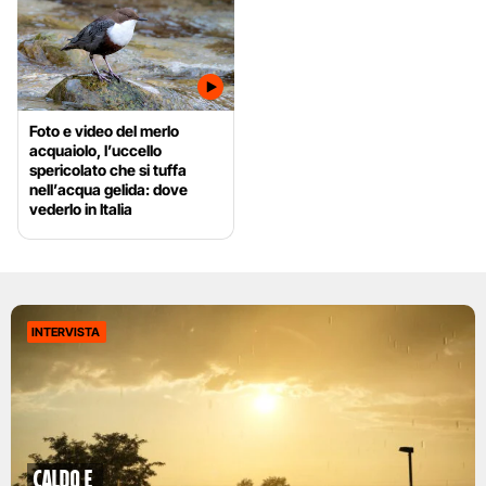
Foto e video del merlo
acquaiolo, l’uccello
spericolato che si tuffa
nell’acqua gelida: dove
vederlo in Italia
INTERVISTA
caldo e