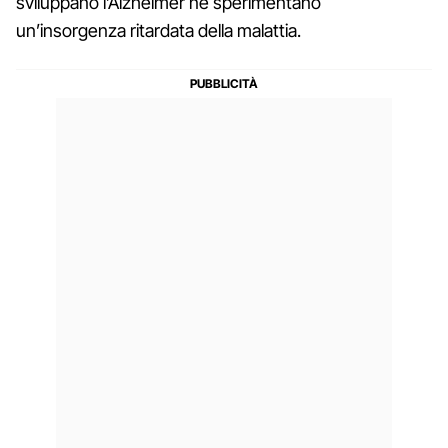
sviluppano l’Alzheimer né sperimentano
un’insorgenza ritardata della malattia.