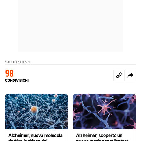
SALUTE
SCIENZE
98
CONDIVISIONI
Alzheimer, nuova molecola
Alzheimer, scoperto un
riattiva le difese del
nuovo modo per rallentare