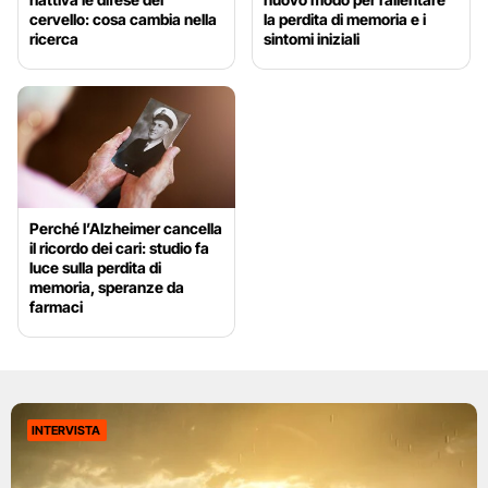
cervello: cosa cambia nella
la perdita di memoria e i
ricerca
sintomi iniziali
Perché l’Alzheimer cancella
il ricordo dei cari: studio fa
luce sulla perdita di
memoria, speranze da
farmaci
INTERVISTA