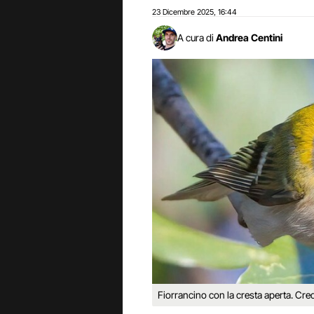
23 Dicembre 2025
16:44
,
A cura di
Andrea Centini
Fiorrancino con la cresta aperta. Cre