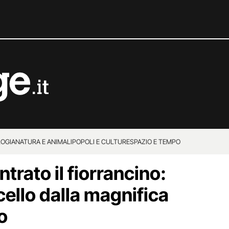
OGIA
NATURA E ANIMALI
POPOLI E CULTURE
SPAZIO E TEMPO
rato il fiorrancino:
ccello dalla magnifica
o