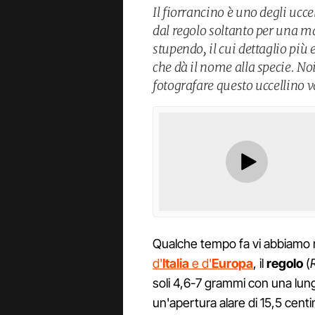
Il fiorrancino è uno degli ucce
dal regolo soltanto per una 
stupendo, il cui dettaglio più 
che dà il nome alla specie. No
fotografare questo uccellino v
Qualche tempo fa vi abbiamo
d'
Italia
e d'
Europa
, il
regolo
(
soli 4,6-7 grammi con una lung
un'apertura alare di 15,5 centi