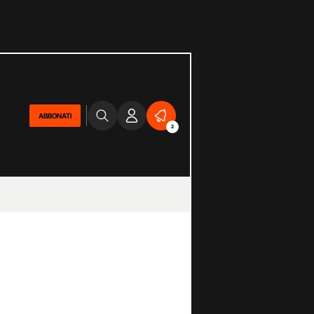
ABBONATI
2