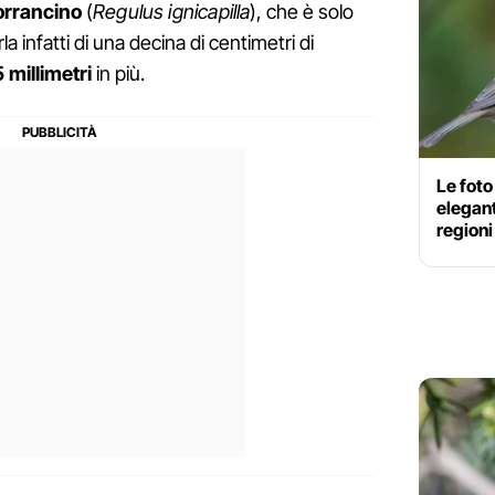
iorrancino
(
Regulus ignicapilla
), che è solo
a infatti di una decina di centimetri di
5 millimetri
in più.
Le foto 
elegant
regioni