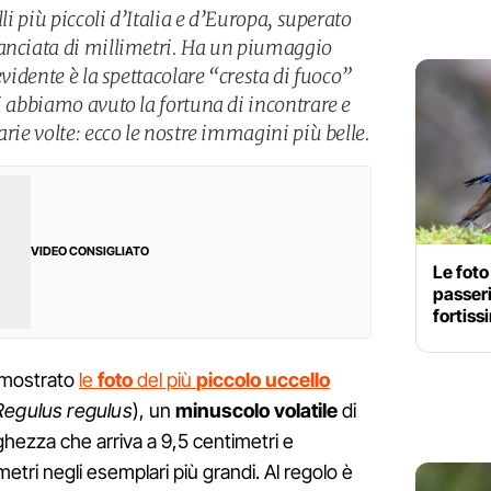
lli più piccoli d’Italia e d’Europa, superato
manciata di millimetri. Ha un piumaggio
evidente è la spettacolare “cresta di fuoco”
i abbiamo avuto la fortuna di incontrare e
arie volte: ecco le nostre immagini più belle.
VIDEO CONSIGLIATO
Le foto
passer
fortiss
 mostrato
le
foto
del più
piccolo uccello
Regulus regulus
), un
minuscolo volatile
di
hezza che arriva a 9,5 centimetri e
metri negli esemplari più grandi. Al regolo è