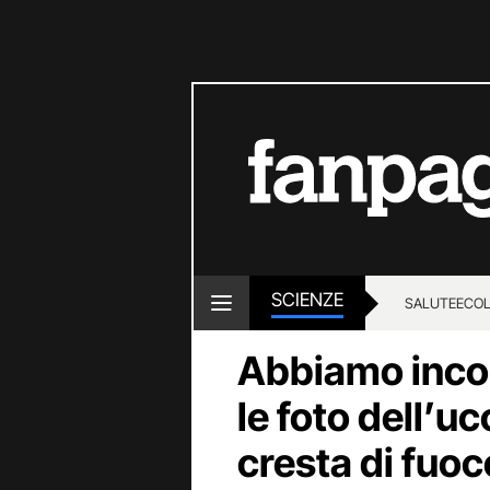
SCIENZE
SALUTE
ECOL
Abbiamo incont
le foto dell’u
cresta di fuoc