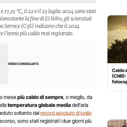
17,15 °C, il 22 e il 23 luglio 2024 sono stati
 Nonostante la fine di El Niño, gli scienziati
e Service (C3S) indicano che il 2024
 l’anno più caldo mai registrato.
VIDEO CONSIGLIATO
Caldo e
(CNR): 
fotocop
ndo mese
più caldo di sempre
, o meglio, da
ella
temperatura globale media
dell'aria
eceduto soltanto dal
record assoluto di luglio
scorso, sono stati registrati i due giorni più