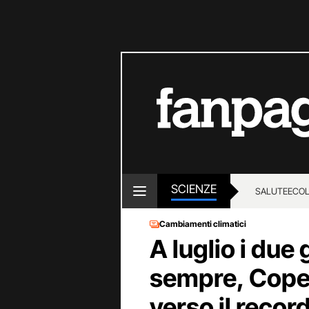
SCIENZE
SALUTE
ECOL
Cambiamenti climatici
A luglio i due 
sempre, Coper
verso il recor