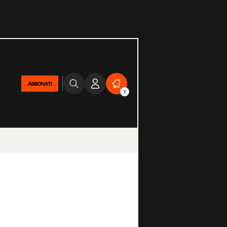
ABBONATI
2