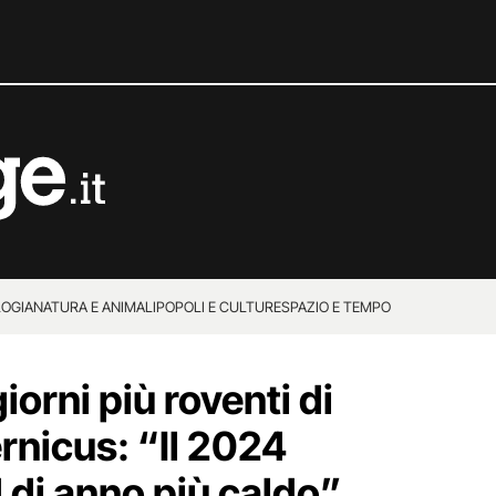
OGIA
NATURA E ANIMALI
POPOLI E CULTURE
SPAZIO E TEMPO
giorni più roventi di
nicus: “Il 2024
d di anno più caldo”