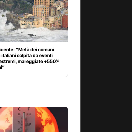
iente: “Metà dei comuni
i italiani colpita da eventi
estremi, mareggiate +550%
ni”