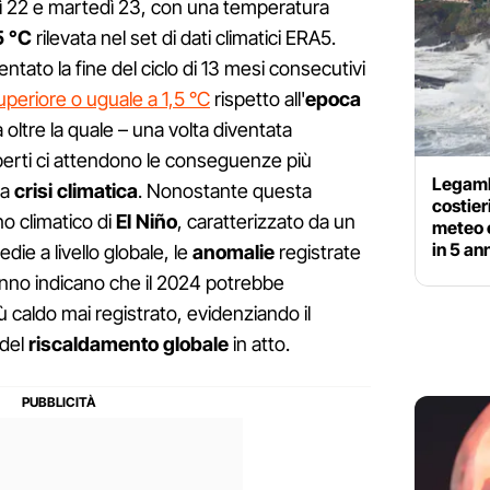
edì 22 e martedì 23, con una temperatura
5 °C
rilevata nel set di dati climatici ERA5.
tato la fine del ciclo di 13 mesi consecutivi
uperiore o uguale a 1,5 °C
rispetto all'
epoca
ica oltre la quale – una volta diventata
erti ci attendono le conseguenze più
Legamb
la
crisi climatica
. Nonostante questa
costier
no climatico di
El Niño
, caratterizzato da un
meteo 
in 5 an
e a livello globale, le
anomalie
registrate
anno indicano che il 2024 potrebbe
caldo mai registrato, evidenziando il
 del
riscaldamento globale
in atto.