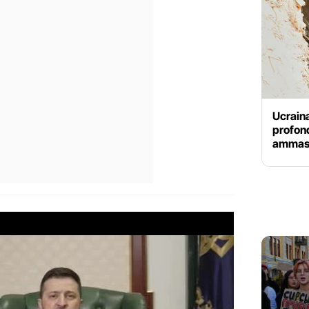
Ucraina
profond
ammassa