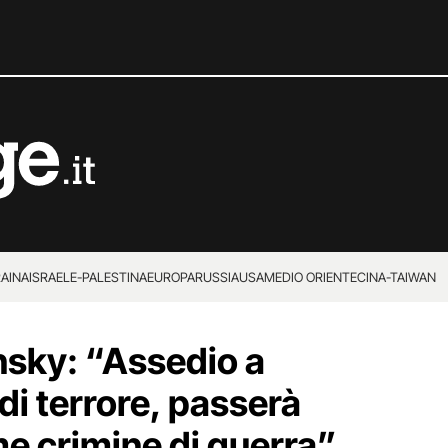
RAINA
ISRAELE-PALESTINA
EUROPA
RUSSIA
USA
MEDIO ORIENTE
CINA-TAIWAN
nsky: “Assedio a
di terrore, passerà
me crimine di guerra”