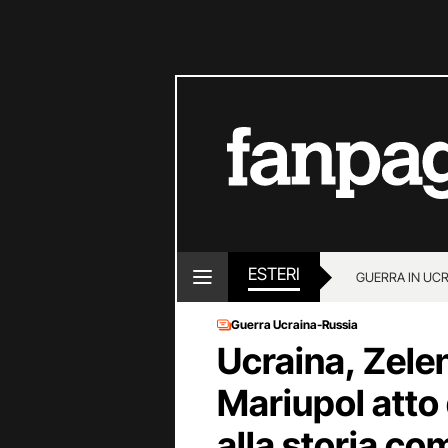
ESTERI
GUERRA IN UC
Guerra Ucraina-Russia
Ucraina, Zele
Mariupol atto 
alla storia co