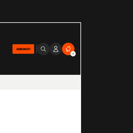
ABBONATI
2