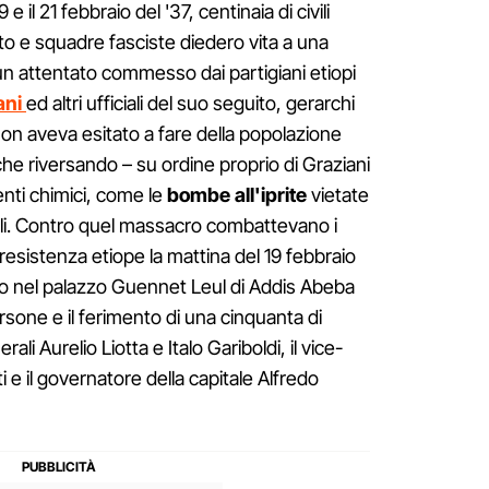
e il 21 febbraio del '37, centinaia di civili
rcito e squadre fasciste diedero vita a una
n attentato commesso dai partigiani etiopi
ani
ed altri ufficiali del suo seguito, gerarchi
 non aveva esitato a fare della popolazione
he riversando – su ordine proprio di Graziani
enti chimici, come le
bombe all'iprite
vietate
ali. Contro quel massacro combattevano i
la resistenza etiope la mattina del 19 febbraio
o nel palazzo Guennet Leul di Addis Abeba
sone e il ferimento di una cinquanta di
rali Aurelio Liotta e Italo Gariboldi, il vice-
 il governatore della capitale Alfredo