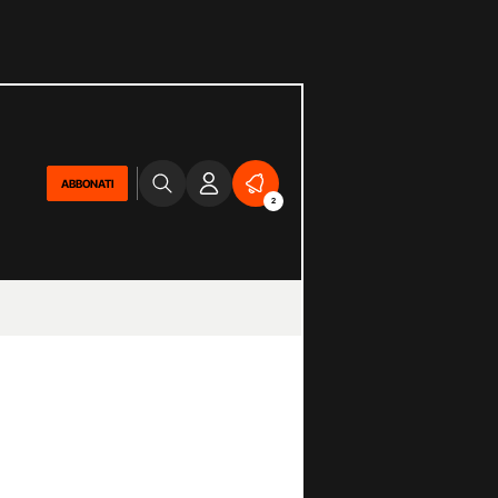
ABBONATI
2