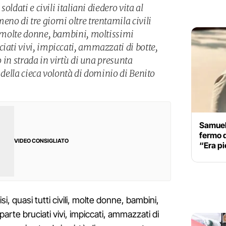
soldati e civili italiani diedero vita al
no di tre giorni oltre trentamila civili
ro molte donne, bambini, moltissimi
iati vivi, impiccati, ammazzati di botte,
 o in strada in virtù di una presunta
e della cieca volontà di dominio di Benito
Samuel
fermo d
VIDEO CONSIGLIATO
“Era pie
cisi, quasi tutti civili, molte donne, bambini,
parte bruciati vivi, impiccati, ammazzati di