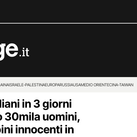
RAINA
ISRAELE-PALESTINA
EUROPA
RUSSIA
USA
MEDIO ORIENTE
CINA-TAIWAN
iani in 3 giorni
 30mila uomini,
ni innocenti in