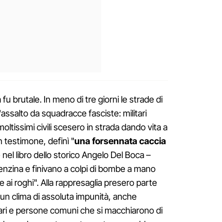
fu brutale. In meno di tre giorni le strade di
ssalto da squadracce fasciste: militari
 moltissimi civili scesero in strada dando vita a
 testimone, definì "
una forsennata caccia
e nel libro dello storico Angelo Del Boca –
enzina e finivano a colpi di bombe a mano
e ai roghi". Alla rappresaglia presero parte
in un clima di assoluta impunità, anche
nari e persone comuni che si macchiarono di