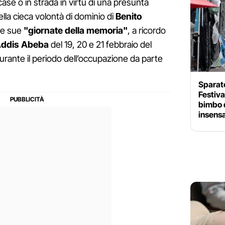
o case o in strada in virtù di una presunta
della cieca volontà di dominio di
Benito
 le sue
"giornate della memoria"
, a ricordo
Addis Abeba
del 19, 20 e 21 febbraio del
ante il periodo dell’occupazione da parte
Sparato
Festival
bimbo d
insens