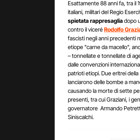
Esattamente 88 anni fa, tra il 19 
italiani, militari del Regio Ese
spietata rappresaglia
dopo u
contro il viceré
Rodolfo Grazi
fascisti negli anni precedenti
etiope "carne da macello", anc
– tonnellate e tonnellate di ag
dalle convenzioni internazion
patrioti etiopi. Due eritrei del
lanciarono delle bombe a man
causando la morte di sette per
presenti, tra cui Graziani, i gene
governatore Armando Petretti e
Siniscalchi.