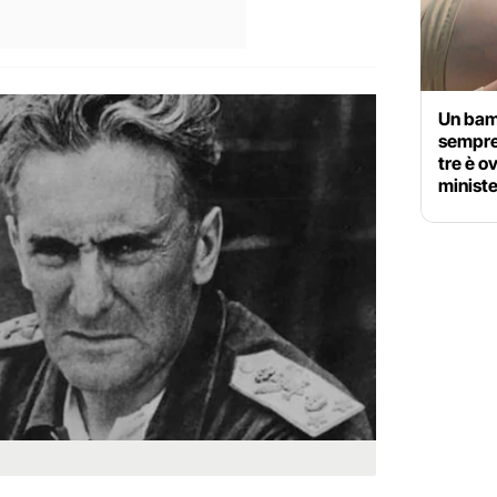
Un bam
sempre 
tre è ov
minist