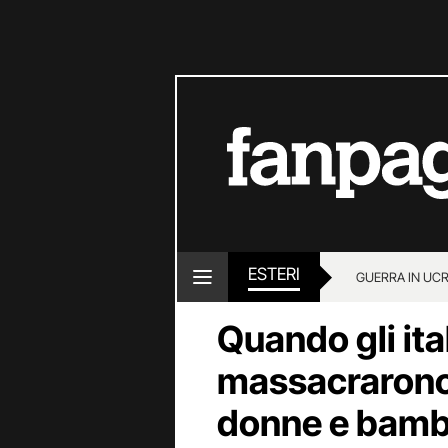
ESTERI
GUERRA IN UC
Quando gli ital
massacrarono
donne e bambi