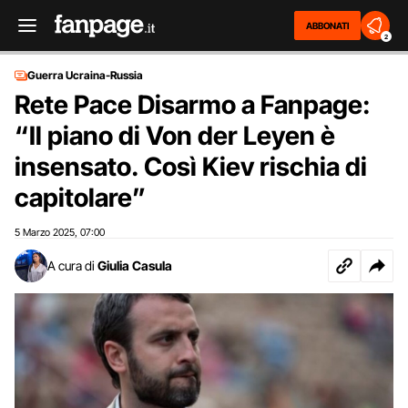
ABBONATI
2
Guerra Ucraina-Russia
Rete Pace Disarmo a Fanpage:
“Il piano di Von der Leyen è
insensato. Così Kiev rischia di
capitolare”
5 Marzo 2025
07:00
,
A cura di
Giulia Casula