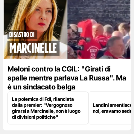
disastro di
marcinelle
Meloni contro la CGIL: "Girati di
spalle mentre parlava La Russa". Ma
è un sindacato belga
La polemica di FdI, rilanciata
dalla premier: "Vergognoso
Landini smentisce
girarsi a Marcinelle, non è luogo
noi, eravamo sedut
di divisioni politiche"