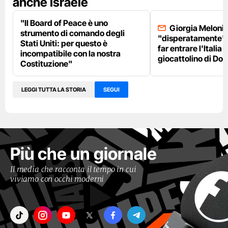
anche Israele
"Il Board of Peace è uno
Giorgia Meloni 
strumento di comando degli
"disperatamente" 
Stati Uniti: per questo è
far entrare l'Italia 
incompatibile con la nostra
giocattolino di Do
Costituzione"
LEGGI TUTTA LA STORIA
SEGUI
Più che un giornale
Il media che racconta il tempo in cui
viviamo con occhi moderni