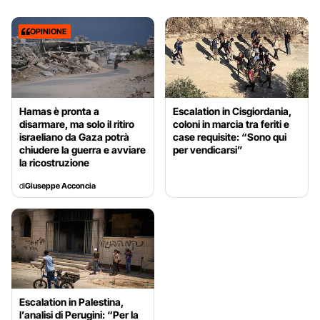
OPINIONE
Hamas è pronta a
Escalation in Cisgiordania,
disarmare, ma solo il ritiro
coloni in marcia tra feriti e
israeliano da Gaza potrà
case requisite: “Sono qui
chiudere la guerra e avviare
per vendicarsi”
la ricostruzione
di
Giuseppe Acconcia
Escalation in Palestina,
l’analisi di Perugini: “Per la