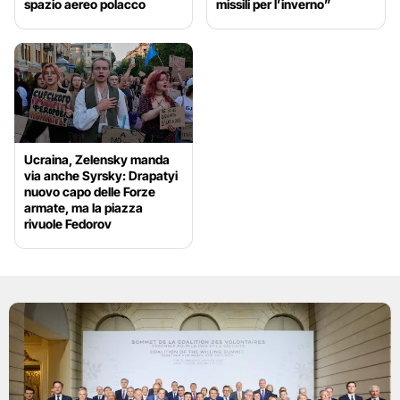
spazio aereo polacco
missili per l’inverno”
Ucraina, Zelensky manda
via anche Syrsky: Drapatyi
nuovo capo delle Forze
armate, ma la piazza
rivuole Fedorov