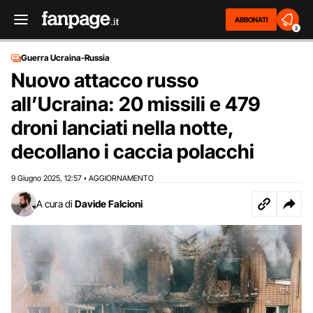
ABBONATI
2
Guerra Ucraina-Russia
Nuovo attacco russo
all’Ucraina: 20 missili e 479
droni lanciati nella notte,
decollano i caccia polacchi
9 Giugno 2025
12:57
AGGIORNAMENTO
,
•
A cura di
Davide Falcioni