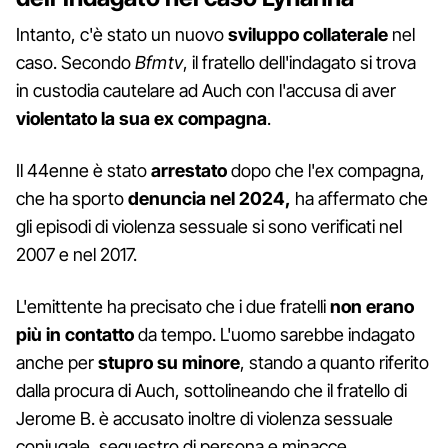
Intanto, c'è stato un nuovo
sviluppo collaterale
nel
caso. Secondo
Bfmtv
, il fratello dell'indagato si trova
in custodia cautelare ad Auch con l'accusa di aver
violentato la sua ex compagna
.
Il 44enne è stato
arrestato
dopo che l'ex compagna,
che ha sporto
denuncia
nel 2024,
ha affermato che
gli episodi di violenza sessuale si sono verificati nel
2007 e nel 2017.
L'emittente ha precisato che i due fratelli
non erano
più in contatto
da tempo. L'uomo sarebbe indagato
anche per
stupro su minore
, stando a quanto riferito
dalla procura di Auch, sottolineando che il fratello di
Jerome B. è accusato inoltre di violenza sessuale
coniugale, sequestro di persona e minacce.