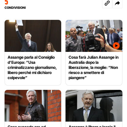
5
CONDIVISIONI
Assange parla al Consiglio
Cosa farà Julian Assange in
d’Europa: “Usa
Australia dopo la
criminalizzano giornalismo,
liberazione, la moglie: “Non
libero perché mi dichiaro
riesco a smettere di
colpevole”
piangere”
Cosa succede ora ad
Assange è libero e lascia il