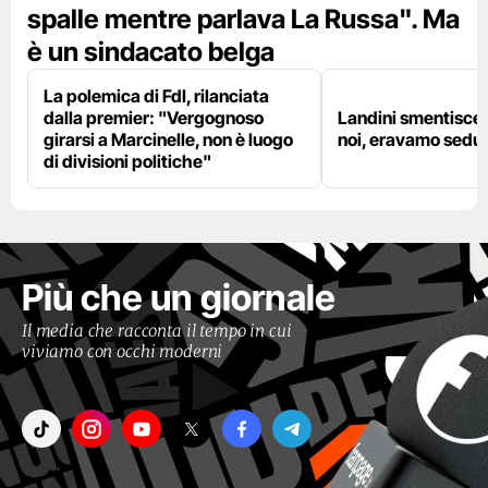
spalle mentre parlava La Russa". Ma
è un sindacato belga
La polemica di FdI, rilanciata
dalla premier: "Vergognoso
Landini smentisce
girarsi a Marcinelle, non è luogo
noi, eravamo sedut
di divisioni politiche"
Più che un giornale
Il media che racconta il tempo in cui
viviamo con occhi moderni