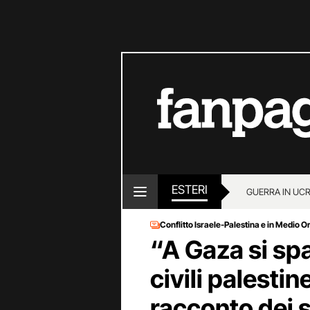
ESTERI
GUERRA IN UC
Conflitto Israele-Palestina e in Medio O
“A Gaza si sp
civili palestin
racconto dei s