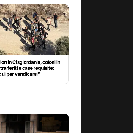
ion in Cisgiordania, coloni in
tra feriti e case requisite:
ui per vendicarsi”