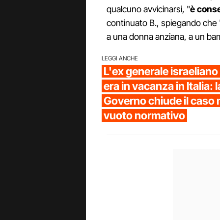
qualcuno avvicinarsi, "
è conse
continuato B., spiegando che "
a una donna anziana, a un ba
LEGGI ANCHE
L'ex generale israelian
era in vacanza in Italia: 
Governo chiude il caso 
vuoto normativo