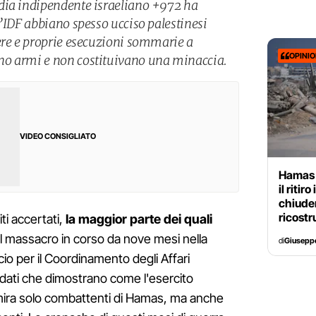
dia indipendente israeliano +972 ha
l’IDF abbiano spesso ucciso palestinesi
ere e proprie esecuzioni sommarie a
OPINI
no armi e non costituivano una minaccia.
VIDEO CONSIGLIATO
Hamas 
il riti
chiuder
ricostr
ti accertati,
la maggior parte dei quali
el massacro in corso da nove mesi nella
di
Giusepp
cio per il Coordinamento degli Affari
 dati che dimostrano come l'esercito
 mira solo combattenti di Hamas, ma anche