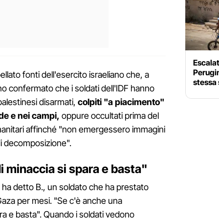
Escalati
Perugin
ellato fonti dell'esercito israeliano che, a
stessa 
o confermato che i soldati dell'IDF hanno
 palestinesi disarmati,
colpiti "a piacimento"
de e nei campi,
oppure occultati prima del
 umanitari affinché "non emergessero immagini
di decomposizione".
i minaccia si spara e basta"
", ha detto B., un soldato che ha prestato
a Gaza per mesi. "Se c'è anche una
ra e basta". Quando i soldati vedono