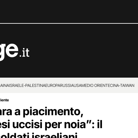
RAINA
ISRAELE-PALESTINA
EUROPA
RUSSIA
USA
MEDIO ORIENTE
CINA-TAIWAN
riente
ara a piacimento,
esi uccisi per noia”: il
oldati israeliani