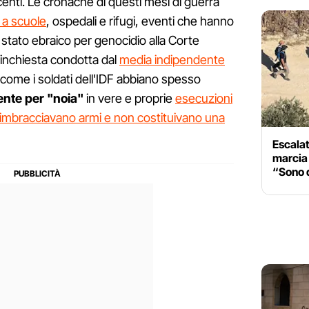
enti. Le cronache di questi mesi di guerra
a scuole
, ospedali e rifugi, eventi che hanno
 stato ebraico per genocidio alla Corte
n'inchiesta condotta dal
media indipendente
come i soldati dell'IDF abbiano spesso
ente per "noia"
in vere e proprie
esecuzioni
mbracciavano armi e non costituivano una
Escalat
marcia 
“Sono q