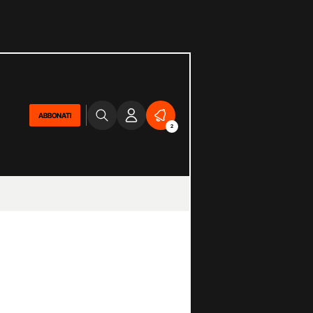
ABBONATI
2