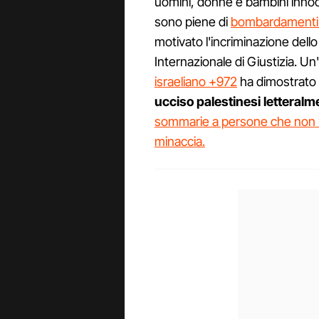
uomini, donne e bambini innoc
sono piene di
bombardamenti 
motivato l'incriminazione dello
Internazionale di Giustizia. U
israeliano +972
ha dimostrato 
ucciso palestinesi letteralm
sommarie a persone che non i
minaccia.