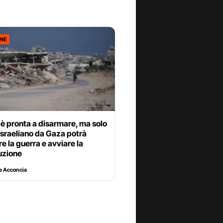
ONE
è pronta a disarmare, ma solo
ro israeliano da Gaza potrà
e la guerra e avviare la
uzione
e Acconcia