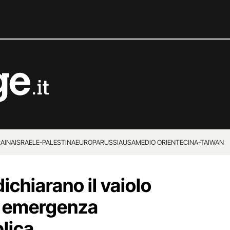
RAINA
ISRAELE-PALESTINA
EUROPA
RUSSIA
USA
MEDIO ORIENTE
CINA-TAIWAN
 dichiarano il vaiolo
e emergenza
lica