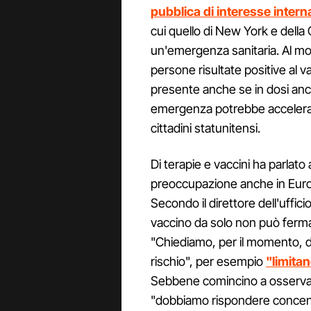
pubblica di interesse intern
cui quello di New York e dell
un'emergenza sanitaria. Al mom
persone risultate positive al va
presente anche se in dosi ancor
emergenza potrebbe accelerare 
cittadini statunitensi.
Di terapie e vaccini ha parlato
preoccupazione anche in Euro
Secondo il direttore dell'uffi
vaccino da solo non può fermar
"Chiediamo, per il momento, d
rischio", per esempio
"limitan
Sebbene comincino a osservar
"dobbiamo rispondere concentr