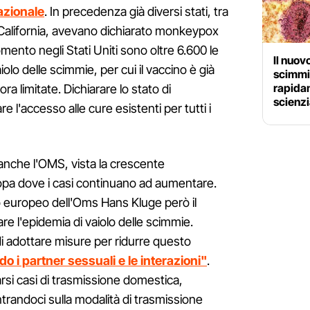
azionale
. In precedenza già diversi stati, tra
a California, avevano dichiarato monkeypox
ento negli Stati Uniti sono oltre 6.600 le
Il nuov
iolo delle scimmie, per cui il vaccino è già
scimmi
rapidam
a limitate. Dichiarare lo stato di
scienzi
l'accesso alle cure esistenti per tutti i
 anche l'OMS, vista la crescente
pa dove i casi continuano ad aumentare.
cio europeo dell'Oms Hans Kluge però il
e l'epidemia di vaiolo delle scimmie.
i adottare misure per ridurre questo
do i partner sessuali e le interazioni"
.
si casi di trasmissione domestica,
andoci sulla modalità di trasmissione