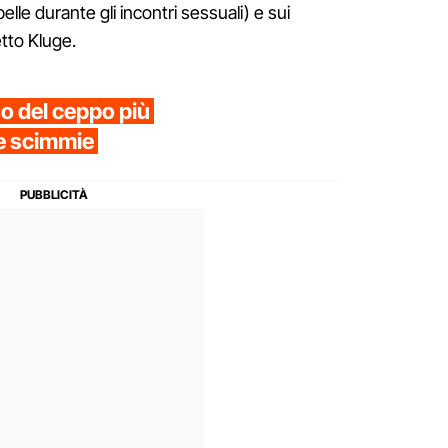
elle durante gli incontri sessuali) e sui
etto Kluge.
so del ceppo più
le scimmie