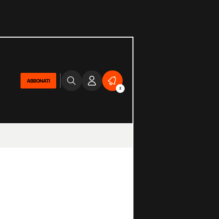
ABBONATI
2