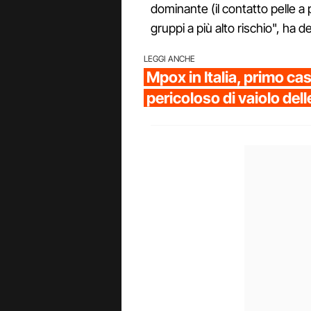
dominante (il contatto pelle a p
gruppi a più alto rischio", ha d
LEGGI ANCHE
Mpox in Italia, primo ca
pericoloso di vaiolo del